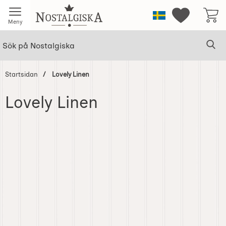
Startsidan för Nostalgiska
Sverige
Mina favorit
Meny
Sök
Ge
Sök på Nostalgiska
Startsidan
Lovely Linen
Lovely Linen