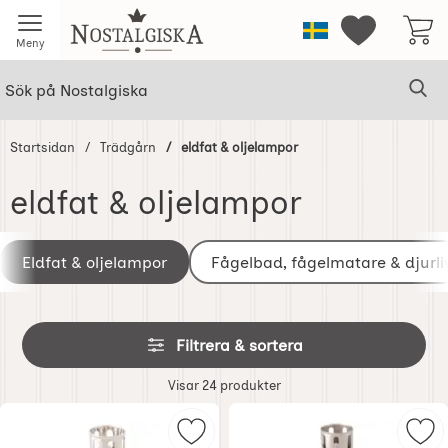
Startsidan för Nostalgiska
Sverige
Mina favorit
Meny
Sök
Ge
Sök på Nostalgiska
Startsidan
Trädgårn
eldfat & oljelampor
eldfat & oljelampor
Underkategorier
Hoppa
till
Eldfat & oljelampor
Fågelbad, fågelmatare & djurli
produkter
Hoppa
Filtrera & sortera
över
filtersektionen
Filtrera & sortera
Visar
24
produkter
produktlista
Markera tumble Torch Oljefackla S
Mar