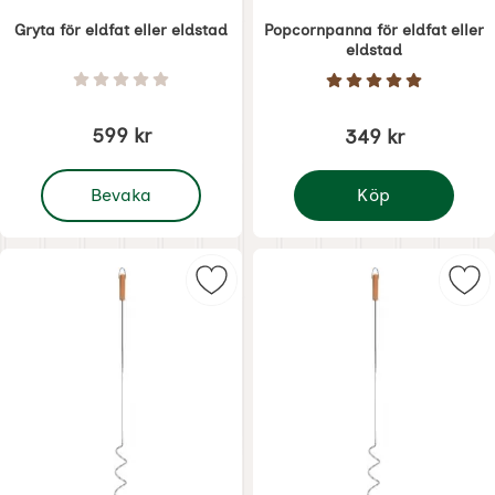
Gryta för eldfat eller eldstad
Popcornpanna för eldfat eller
eldstad
Art. nr 6262
Art. nr 6264
Betyg: 0 Stjärnor av 5
Betyg: 5 Stjärnor 
599 kr
349 kr
, Gryta för eldfat eller eldstad
Bevaka
Köp
Popcornpanna för eldfa
Markera grillpinne för Marshmallo
Mark