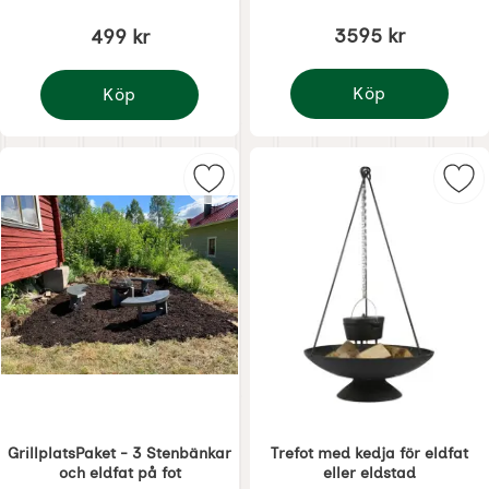
3595 kr
499 kr
Köp
Köp
Stenbänk
Pizzaplåt för eldfat eller eldstad
Markera grillplatsPaket - 3 Stenbä
Mar
GrillplatsPaket - 3 Stenbänkar
Trefot med kedja för eldfat
och eldfat på fot
eller eldstad