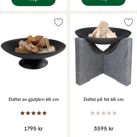
Eldfat med stativ
Eldstad - eldboll rostig rund med blommor
Markera eldfat av gjutjärn 60 cm 
Mar
Eldfat av gjutjärn 60 cm
Eldfat på fot 60 cm
Art. nr 1849
Art. nr 1851
Betyg: 5 Stjärnor av 5
Betyg: 0 Stjärnor 
1795 kr
3595 kr