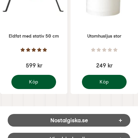
Eldfat med stativ 50 cm
Utomhusljus stor
Art. nr 6270
Art. nr 6398
Betyg: 5 Stjärnor av 5
Betyg: 0 Stjärnor 
599 kr
249 kr
Köp
Köp
Eldfat med stativ 50 cm
Utomhusljus stor
Sidfot Blandad info och länkar
Nostalgiska.se