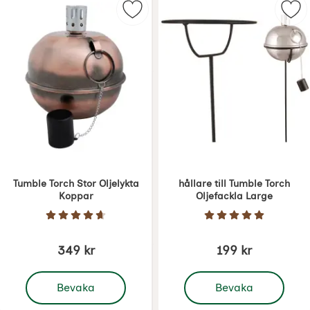
Markera tumble Torch Stor Oljelyk
Tumble Torch Stor Oljelykta
hållare till Tumble Torch
Koppar
Oljefackla Large
Art. nr 1716
Art. nr 1717
Betyg: 4.7 Stjärnor av 5
Betyg: 5 Stjärnor 
349 kr
199 kr
, Tumble Torch Stor Oljelykta Koppar
Bevaka
Bevaka