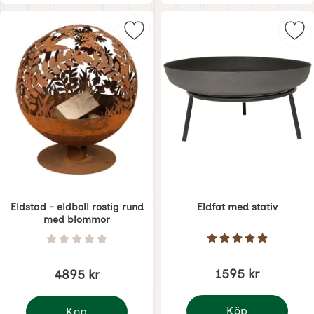
Markera eldstad - eldboll rostig 
Mar
Eldstad - eldboll rostig rund
Eldfat med stativ
med blommor
Art. nr 1841
Art. nr 1775
Betyg: 5 Stjärnor 
Betyg: 0 Stjärnor av 5
1595 kr
4895 kr
Köp
Köp