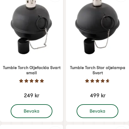
Tumble Torch Oljefackla Svart
Tumble Torch Stor oljelampa
small
Svart
Art. nr 1714
Art. nr 1715
Betyg: 5 Stjärnor av 5
Betyg: 4.7 Stjärno
249 kr
499 kr
, Tumble Torch Oljefackla Svart small
, Tumble Torch Stor olj
Bevaka
Bevaka