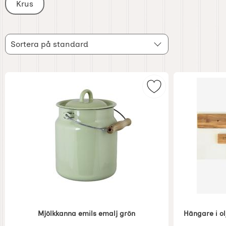
Krus
Filtrera & sortera
Sortera
Hoppa
Sortera på standard
över
filtersektionen
produktlista
Markera mjölkkanna
Mjölkkanna emils emalj grön
Hängare i ol