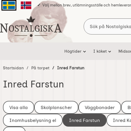
Välj mellan brev, utlämningsställe och hemlevera
Svenska sidan
Norska sidan
Sök
Startsidan för Nostalgiska
Högtider
I köket
Mids
Startsidan
På torpet
Inred Farstun
Inred Farstun
Underkategorier
Hoppa
till
Visa alla
Skolplanscher
Väggbonader
B
I På torpet
produkter
Inomhusbelysning el
Inred Farstun
Inred 