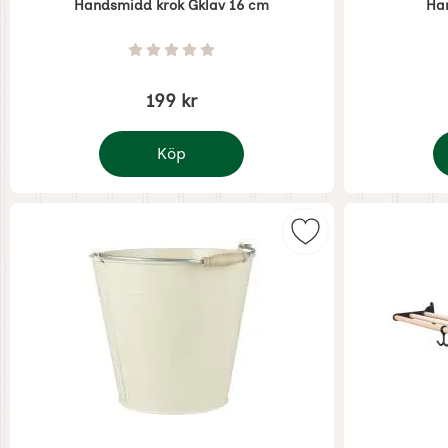
Handsmidd krok Gklav 16 cm
Ha
Art. nr 8928
Art. nr 8927
Betyg: 0 Stjärnor av 5
199 kr
Köp
Handsmidd krok Gklav 16 cm
H
Markera hink 8l so