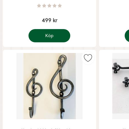
Art. nr 8945
Art. nr 8933
Betyg: 0 Stjärnor av 5
499 kr
Köp
Mjölkkanna emils emalj grön
H
Markera handsmidd