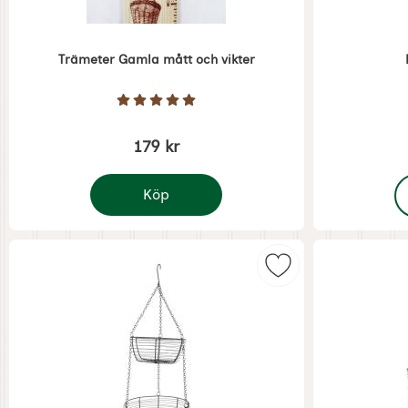
Trämeter Gamla mått och vikter
Art. nr 7101
Art. nr 6964
Betyg: 5 Stjärnor av 5
179 kr
,
Köp
Trämeter Gamla mått och vikter
Markera hängande 