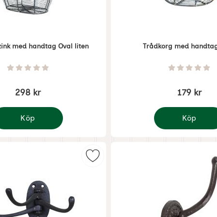
zink med handtag Oval liten
Trådkorg med handta
Art. nr 6947
Betyg: 0 Stjärnor av 5
Betyg: 0 
298 kr
179 kr
Köp
Köp
rådkorg zink med handtag Oval liten
Trådkorg med h
ed 4 Klädkrokar som favorit
Markera rörliga Klädkrokar som fa