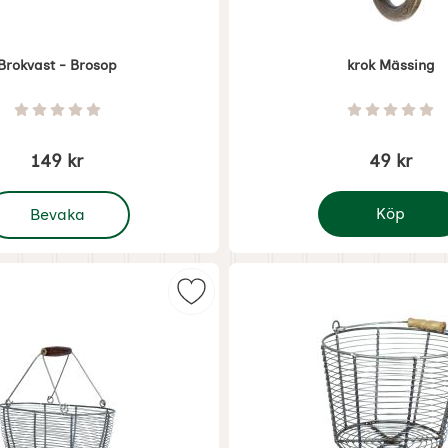
Brokvast - Brosop
krok Mässing
Art. nr 6951
Betyg: 0 Stjärnor av 5
Betyg: 0 
149 kr
49 kr
 Brokvast - Brosop
Köp
Bevaka
krok Mässing
Trådkorg zink som favorit
Markera trådkorg zink med handtag