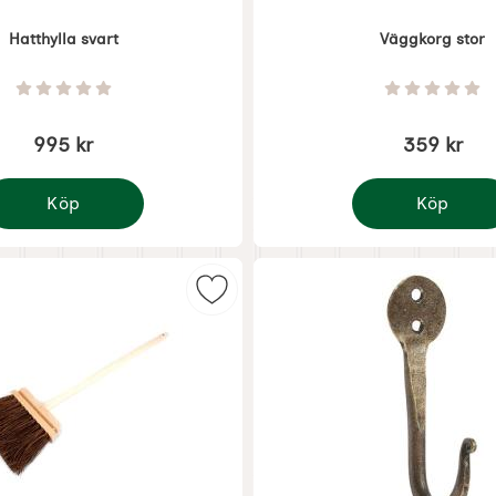
Hatthylla svart
Väggkorg stor
Art. nr 7140
Betyg: 0 Stjärnor av 5
Betyg: 0 
995 kr
359 kr
Köp
Köp
Hatthylla svart
Väggkorg stor
amla mått och vikter som favorit
Markera brokvast - Brosop som fav