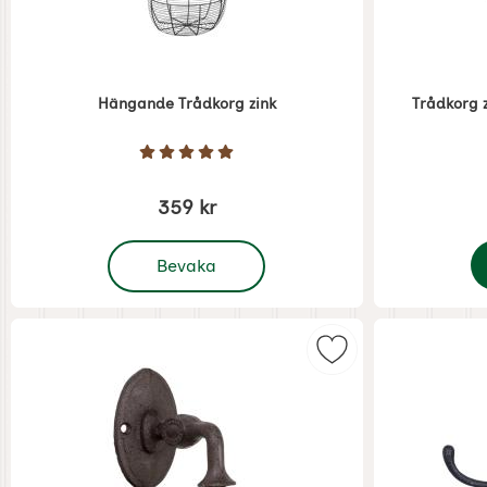
Hängande Trådkorg zink
Trådkorg 
Art. nr 6949
Art. nr 6948
Betyg: 5 Stjärnor av 5
359 kr
, Hängande Trådkorg zink
Bevaka
T
Markera hängare m