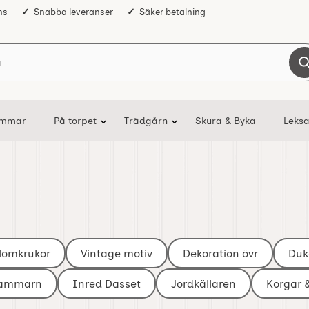
ns
Snabba leveranser
Säker betalning
Sök på Nostalgiska
ommar
På torpet
Trädgårn
Skura & Byka
Leksa
lomkrukor
Vintage motiv
Dekoration övr
Duk
Kammarn
Inred Dasset
Jordkällaren
Korgar 