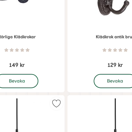
Rörliga Klädkrokar
Klädkrok antik br
Art. nr 6928
Betyg: 0 Stjärnor av 5
Betyg: 0 
149 kr
129 kr
 Rörliga Klädkrokar
, Klädkrok antik 
Bevaka
Bevaka
Naturfärgad liten med handtag som favorit
Markera skomakarlampa Vit 24 cm