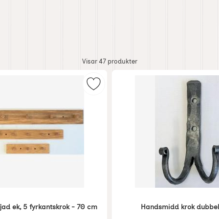
Visar
47
produkter
 emils emalj grön som favorit
Markera hängare i oljad ek, 5 fyrk
jad ek, 5 fyrkantskrok - 70 cm
Handsmidd krok dubbel