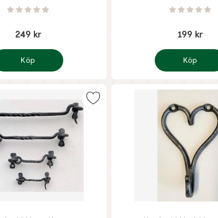
Art. nr 8930
Betyg: 0 Stjärnor av 5
Betyg: 0 
249 kr
199 kr
Köp
Köp
ängare i oljad ek, 5 fyrkantskrok - 70 cm
Handsmidd krok
 krok Gklav 16 cm som favorit
Markera handsmidd hasp 11 cm so