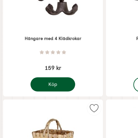
Hängare med 4 Klädkrokar
Art. nr 6945
Art. nr 6944
Betyg: 0 Stjärnor av 5
159 kr
,
Köp
Hängare med 4 Klädkrokar
Markera spånkorg 