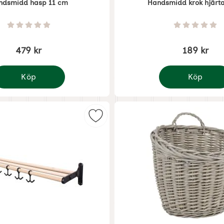
ndsmidd hasp 11 cm
Handsmidd krok hjärt
Art. nr 8925
Betyg: 0 Stjärnor av 5
Betyg: 0 
479 kr
189 kr
Köp
Köp
andsmidd hasp 11 cm
Handsmidd krok
m favorit
Markera hatthylla svart som favori