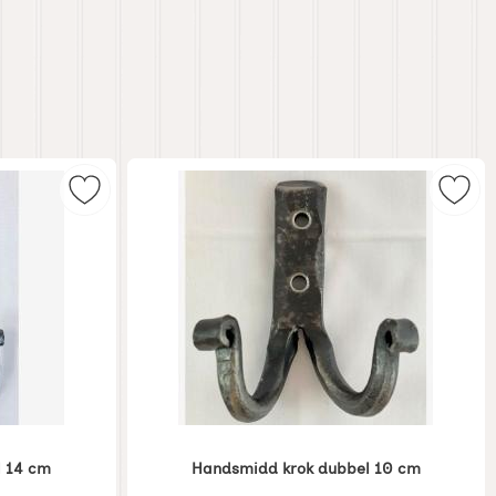
antskrok - 70 cm som favorit
Markera handsmidd krok dubbel 14 cm som favor
Mark
 14 cm
Handsmidd krok dubbel 10 cm