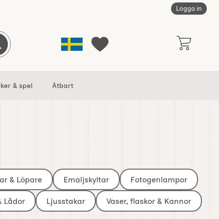
Logga in
Sverige
Genomför sökning
Mina favoriter
ker & spel
Ätbart
ar & Löpare
Emaljskyltar
Fotogenlampor
& Lådor
Ljusstakar
Vaser, flaskor & Kannor