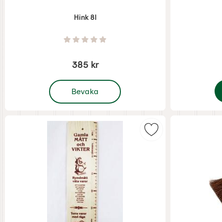
Hink 8l
Art. nr 7708
Art. nr 7662
Betyg: 0 Stjärnor av 5
385 kr
, Hink 8l
Bevaka
Markera trämeter G