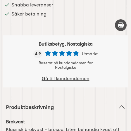
Snabba leveranser
Säker betalning
Skriv 
Butiksbetyg, Nostalgiska
4.9
Utmärkt
Baserat på kundomdömen för
Nostalgiska
Gå till kundomdömen
Produktbeskrivning
Brokvast
Klassisk brokvast - brosop. Liten behändig kvast att