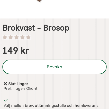
Brokvast - Brosop
Handla denna produkt Brokvast - Brosop
pris
149 kr
Bevaka
Slut i lager
Tillgänglighet:
Prel. i lager:
Okänt
Välj mellan brev, utlämningsställe och hemleverans