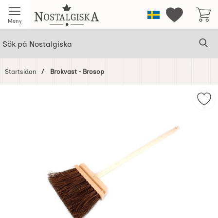
Startsidan för Nostalgiska
Sverige
Mina favorit
Meny
Sök
Ge
Sök på Nostalgiska
Startsidan
Brokvast - Brosop
Hoppa
över
Mar
Bilder