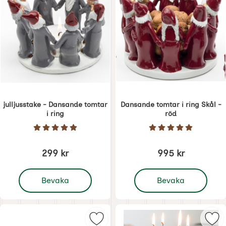
julljusstake - Dansande tomtar
Dansande tomtar i ring Skål -
i ring
röd
Art. nr 1870
Art. nr 1869
Betyg: 5 Stjärnor av 5
Betyg: 5 Stjärnor 
299 kr
995 kr
, julljusstake - Dansande tomtar i ring
, Dansande tomtar i ring
Bevaka
Bevaka
Markera rocktåg i keramik med lju
Mar