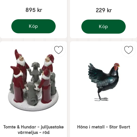
895 kr
229 kr
Köp
Köp
Tomtering Adventsljusstake Vit
Tomte & Katter - jullj
Markera tomte & Hundar - julljuss
Mar
Tomte & Hundar - julljusstake
Höna i metall - Stor Svart
värmeljus - röd