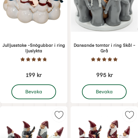
Julljusstake -Snögubbar i ring
Dansande tomtar i ring Skål -
ljuslykta
Grå
Art. nr 5691
Art. nr 5690
Betyg: 4.8 Stjärnor av 5
Betyg: 5 Stjärnor 
199 kr
995 kr
, Julljusstake -Snögubbar i ring ljuslykta
, Dansande tomtar i rin
Bevaka
Bevaka
Markera tomterockring - värmeljus
Mar