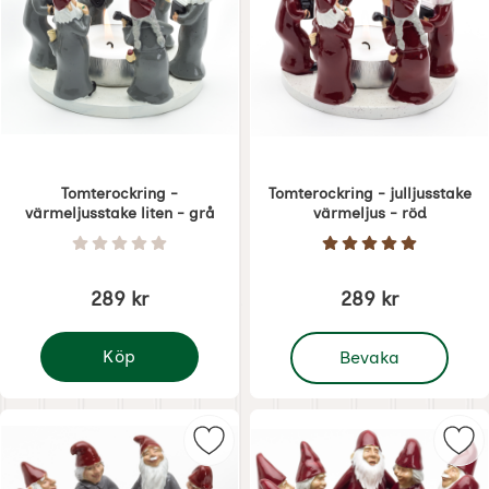
Tomterockring -
Tomterockring - julljusstake
värmeljusstake liten - grå
värmeljus - röd
Art. nr 5689
Art. nr 1871
Betyg: 0 Stjärnor av 5
Betyg: 5 Stjärnor 
289 kr
289 kr
, Tomterockring - jullju
Köp
Bevaka
Tomterockring - värmeljusstake liten - grå
Markera julljusstake - Dansande t
Mar