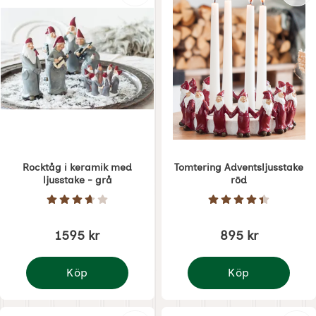
Rocktåg i keramik med
Tomtering Adventsljusstake
ljusstake - grå
röd
Art. nr 1868
Art. nr 1867
Betyg: 3.7 Stjärnor av 5
Betyg: 4.5 Stjärno
1595 kr
895 kr
Köp
Köp
Rocktåg i keramik med ljusstake - grå
Tomtering Adventsljus