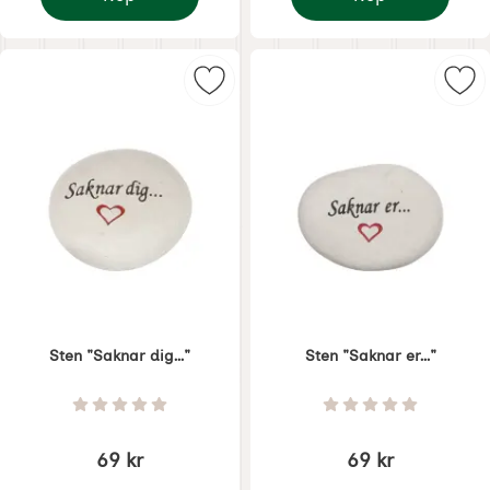
Ljushållare trä "Mamma"
Ljushållare hjärta "P
Markera sten "Saknar dig..." som f
Mar
Sten "Saknar dig..."
Sten "Saknar er..."
Art. nr 7820
Art. nr 7821
Betyg: 0 Stjärnor av 5
Betyg: 0 Stjärnor 
69 kr
69 kr