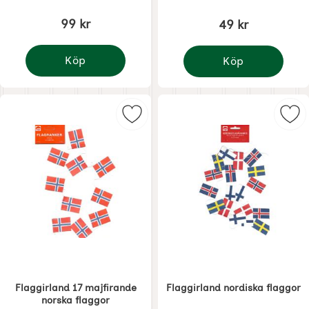
99 kr
49 kr
Köp
Köp
Flaggstång vit trä stor
Flaggirland för julgran
Markera flaggirland 17 majfirande
Mar
Flaggirland 17 majfirande
Flaggirland nordiska flaggor
norska flaggor