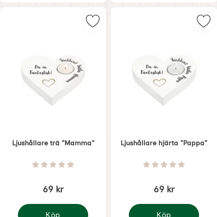
Markera ljushållare trä "Mamma" 
Mar
Ljushållare trä "Mamma"
Ljushållare hjärta "Pappa"
Art. nr 7823
Art. nr 7822
Betyg: 0 Stjärnor av 5
Betyg: 0 Stjärnor 
69 kr
69 kr
Köp
Köp