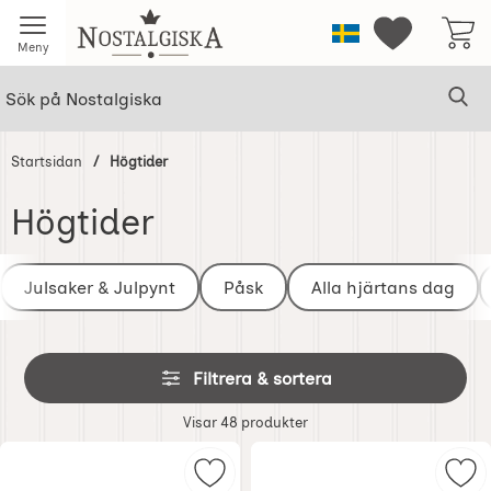
Startsidan för Nostalgiska
Sverige
Mina favorit
Meny
Sök
Ge
Sök på Nostalgiska
Startsidan
Högtider
Högtider
Underkategorier
Hoppa
till
Julsaker & Julpynt
Påsk
Alla hjärtans dag
produkter
Hoppa
Filtrera & sortera
över
filtersektionen
Filtrera & sortera
Visar
48
produkter
produktlista
Markera midsommarstång vit stor 
Mar