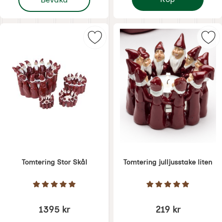
Tomtering Adventsljus
Markera tomtering Stor Skål som f
Mar
Tomtering Stor Skål
Tomtering julljusstake liten
Art. nr 1750
Art. nr 1749
Betyg: 5 Stjärnor av 5
Betyg: 5 Stjärnor 
1395 kr
219 kr