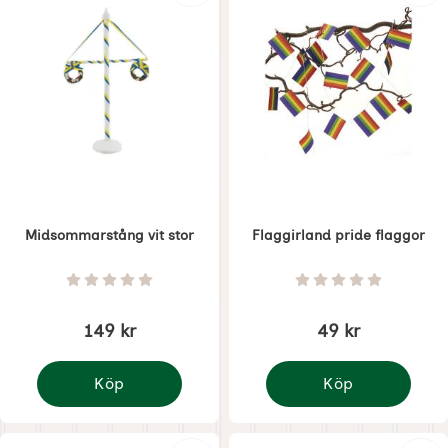
Midsommarstång vit stor
Flaggirland pride flaggor
Art. nr 8968
Art. nr 8967
Betyg: 0 Stjärnor av 5
Betyg: 0 Stjärnor 
149 kr
49 kr
Köp
Köp
Midsommarstång vit stor
Flaggirland pride flag