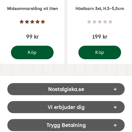
Midsommarstång vit liten
Höstbarn 3st, H.5-5,5cm
Art. nr 1558
Art. nr 8882
Betyg: 5 Stjärnor av 5
Betyg: 0 Stjärnor 
99 kr
199 kr
Köp
Köp
Midsommarstång vit liten
Höstbarn 3st, H.5-5,5
Sidfot Blandad info och länkar
Nostalgiska.se
Vi erbjuder dig
Trygg Betalning