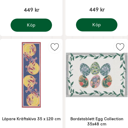
449 kr
449 kr
Köp
Köp
Löpare Hönsfamilj 35
Löpare Egg Collection 35 x 120 cm
Markera löpare Kräftskiva 35 x 12
Mar
Löpare Kräftskiva 35 x 120 cm
Bordstablett Egg Collection
35x48 cm