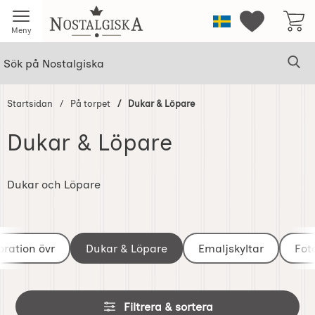
Startsidan för Nostalgiska
Sverige
Mina favorit
Meny
Sök
Ge
Sök på Nostalgiska
Startsidan
På torpet
Dukar & Löpare
Dukar & Löpare
Hoppa
till
Dukar och Löpare
produkter
Underkategorier
oration övr
Dukar & Löpare
Emaljskyltar
Fot
Hoppa
Filtrera & sortera
över