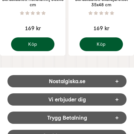
cm
35x48 cm
Art. nr 7769
Art. nr 7770
Betyg: 0 Stjärnor av 5
Betyg: 0 Stjärnor 
169 kr
169 kr
Köp
Köp
Bordstablett Hönsfamilj 35x48 cm
Bordstablett Skaldjur
Sidfot Blandad info och länkar
Nostalgiska.se
Vi erbjuder dig
Trygg Betalning