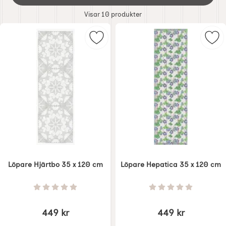
filtersektionen
Filtrera & sortera
Visar
10
produkter
produktlista
Markera löpare Hjärtbo 35 x 120 c
Mar
Löpare Hjärtbo 35 x 120 cm
Löpare Hepatica 35 x 120 cm
Art. nr 7749
Art. nr 7759
Betyg: 0 Stjärnor av 5
Betyg: 0 Stjärnor 
449 kr
449 kr