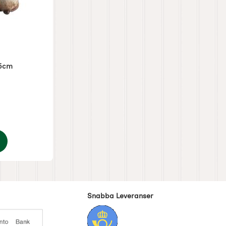
,5cm
Stjärnor av 5
.5-5,5cm
Snabba Leveranser