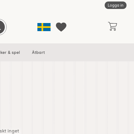
Logga in
Sverige
Genomför sökning
Mina favoriter
ker & spel
Ätbart
skt inget