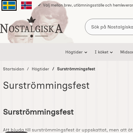
Välj mellan brev, utlämningsställe och hemlevera
Svenska sidan
Norska sidan
Sök
Startsidan för Nostalgiska
Högtider
I köket
Mids
Startsidan
Högtider
Surströmmingsfest
Surströmmingsfest
Hoppa
till
Surströmmingsfest
produkter
Att bjuda till surströmmingsfest är uppskattat, men att 