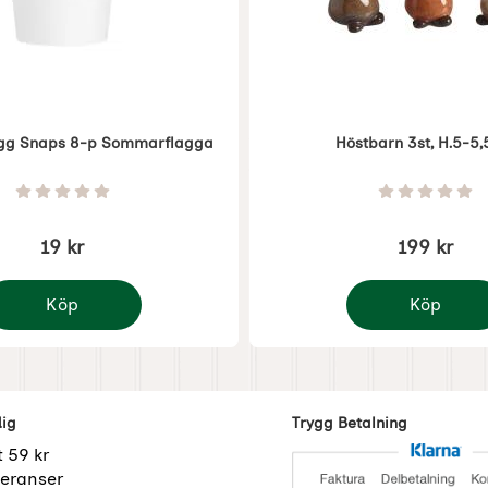
gg Snaps 8-p Sommarflagga
Höstbarn 3st, H.5-5
Art. nr 8882
Betyg: 0 Stjärnor av 5
Betyg: 0 
19 kr
199 kr
Köp
Köp
appersmugg Snaps 8-p Sommarflagga
Höstbarn 3st, H
dig
Trygg Betalning
t 59 kr
eranser