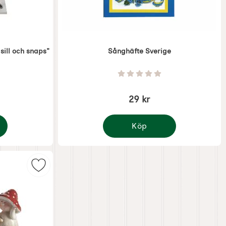
sill och snaps"
Sånghäfte Sverige
Art. nr 7958
Stjärnor av 5
Betyg: 0 Stjärnor av 5
29 kr
Köp
ng "Tre i rad - sill och snaps"
Sånghäfte Sverige
 Sommarflagga som favorit
Markera höstbarn 3st, H.5-5,5cm som favorit