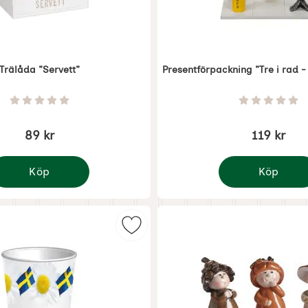
Trälåda "Servett"
Presentförpackning "Tre i rad - 
Art. nr 7835
Betyg: 0 Stjärnor av 5
Betyg: 0 
89 kr
119 kr
Köp
Köp
rälåda "Servett"
Presentförpackni
ugg 8-p Sommarflagga som favorit
Markera pappersmugg Snaps 8-p