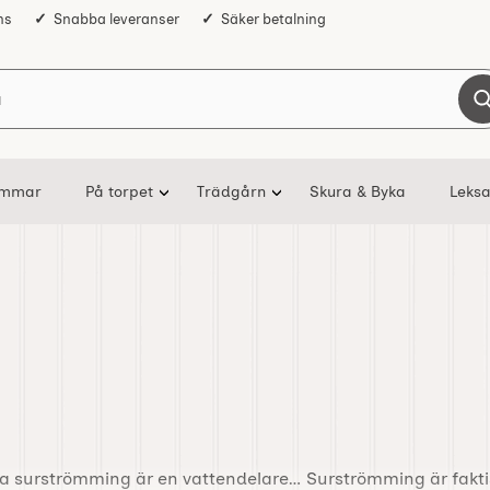
ns
Snabba leveranser
Säker betalning
Sök på Nostalgiska
ommar
På torpet
Trädgårn
Skura & Byka
Leksa
äta surströmming är en vattendelare… Surströmming är fakti