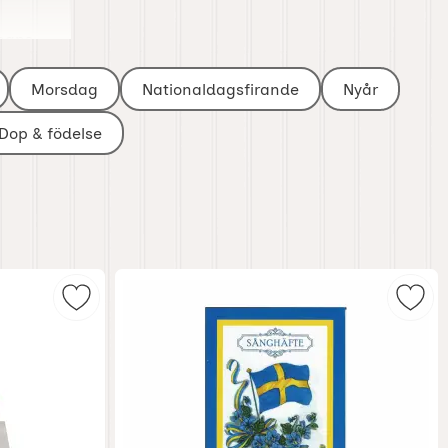
naps.
Morsdag
Nationaldagsfirande
Nyår
Dop & födelse
orit
Markera presentförpackning "Tre i rad - sill och 
Mark