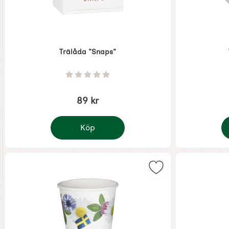
Trälåda "Snaps"
Art. nr 7814
Art. nr 7816
Betyg: 0 Stjärnor av 5
89 kr
Köp
Trälåda "Snaps"
T
Markera pappersm