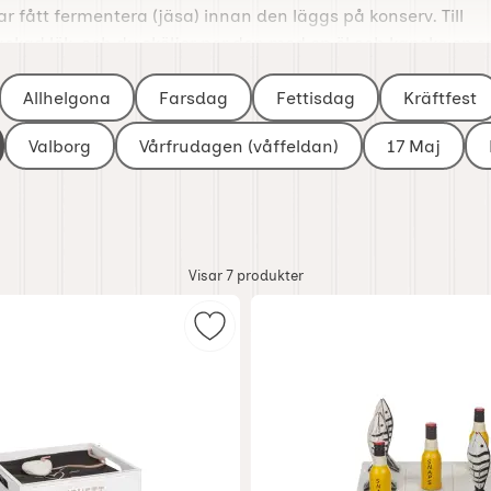
r fått fermentera (jäsa) innan den läggs på konserv. Till
ackad lök, och du sköljer ner den med en öl och kanske en s
vsmedel har använts som konserveringsmetod i årtusenden.
Allhelgona
Farsdag
Fettisdag
Kräftfest
 främst inom det militära. Idag sker framställningen av
öga kusten.
Valborg
Vårfrudagen (våffeldan)
17 Maj
Visar
7
produkter
naps" som favorit
Markera trälåda "Servett" som fav