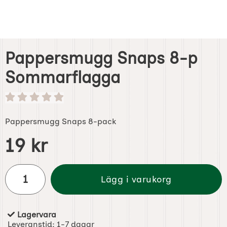
Pappersmugg Snaps 8-p
Sommarflagga
Pappersmugg Snaps 8-pack
Handla denna produkt Pappersmugg Snaps 8-p Sommar
pris
19 kr
antal
Lägg i varukorg
Lagervara
Tillgänglighet:
Leveranstid:
1-7 dagar