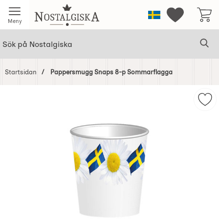
Startsidan för Nostalgiska
Sverige
Mina favorit
Meny
Sök
Ge
Sök på Nostalgiska
Startsidan
Pappersmugg Snaps 8-p Sommarflagga
Hoppa
över
Mar
Bilder