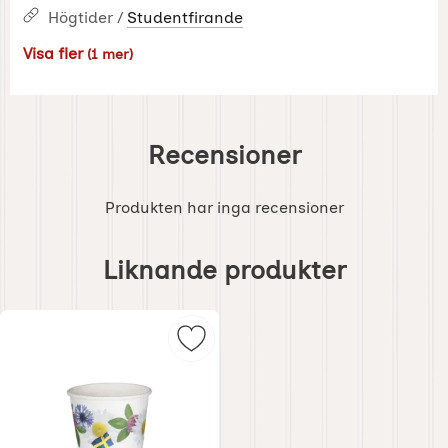
Högtider /
Studentfirande
Visa fler
(1 mer)
Egenskaper
Recensioner
Produkten har inga recensioner
Hoppa
över
Liknande produkter
liknande
produkter
Markera pappersmugg 8-p Somma