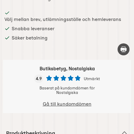
Välj mellan brev, utlämningsställe och hemleverans
Snabba leveranser
Säker betalning
Skriv 
Butiksbetyg, Nostalgiska
4.9
Utmärkt
Baserat på kundomdömen för
Nostalgiska
Gå till kundomdömen
Produktbeskrivning