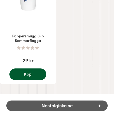
Pappersmugg 8-p
Sommarflagga
Art. nr 7969
Betyg: 0 Stjärnor av 5
29 kr
Köp
Pappersmugg 8-p Sommarflagga
Sidfot Blandad info och länkar
Nostalgiska.se