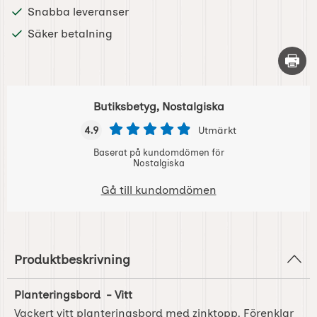
Snabba leveranser
Säker betalning
Skriv 
Butiksbetyg, Nostalgiska
4.9
Utmärkt
Baserat på kundomdömen för
Nostalgiska
Gå till kundomdömen
Produktbeskrivning
Planteringsbord - Vitt
Vackert vitt planteringsbord med zinktopp. Förenklar