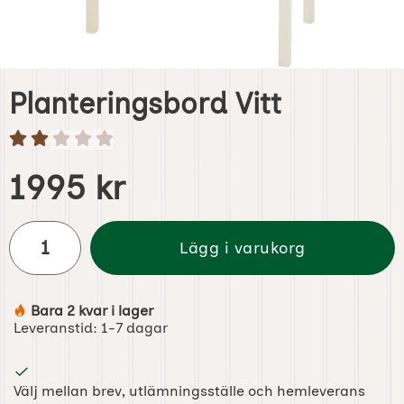
Planteringsbord Vitt
Handla denna produkt Planteringsbord Vitt
pris
1995 kr
antal
Lägg i varukorg
Bara 2 kvar i lager
Tillgänglighet:
Leveranstid:
1-7 dagar
Välj mellan brev, utlämningsställe och hemleverans