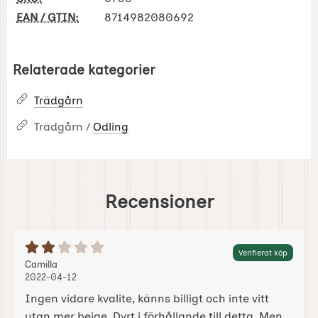
EAN / GTIN:
8714982080692
Relaterade kategorier
Trädgårn
Trädgårn /
Odling
Recensioner
Betyg: 2 Stjärnor av 5
Verifierat köp
Recension av:
, 2022-04-12
, 2022-04-12
Camilla
2022-04-12
Ingen vidare kvalite, känns billigt och inte vitt
utan mer beige. Dyrt i förhållande till detta. Men