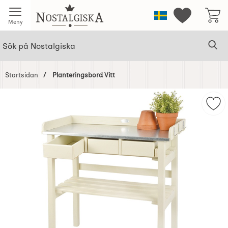
Startsidan för Nostalgiska
Sverige
Mina favorit
Meny
Sök
Ge
Sök på Nostalgiska
Startsidan
Planteringsbord Vitt
Hoppa
över
Mar
Bilder