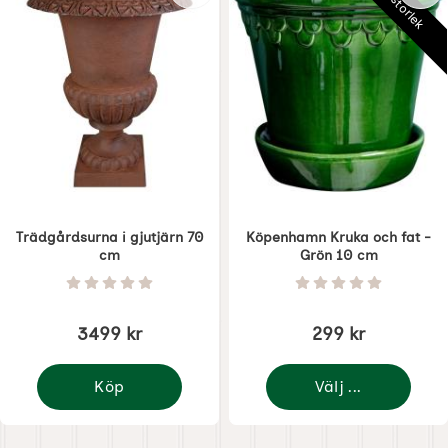
Välj storlek
Trädgårdsurna i gjutjärn 70
Köpenhamn Kruka och fat -
cm
Grön 10 cm
Art. nr 1780
Art. nr 5844
Betyg: 0 Stjärnor av 5
Betyg: 0 Stjärnor 
3499 kr
299 kr
Köp
Välj ...
Trädgårdsurna i gjutjärn 70 cm