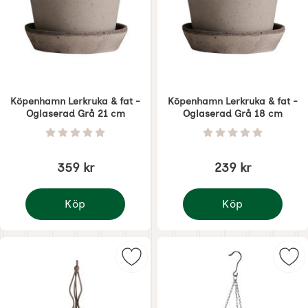
Köpenhamn Lerkruka & fat -
Köpenhamn Lerkruka & fat -
Oglaserad Grå 21 cm
Oglaserad Grå 18 cm
Art. nr 5864
Art. nr 5863
Betyg: 0 Stjärnor av 5
Betyg: 0 Stjärnor 
359 kr
239 kr
Köp
Köp
Köpenhamn Lerkruka & fat - Oglaserad Grå 21 cm
Köpenhamn Lerkruka &
Markera takkrona med krukor som 
Mar