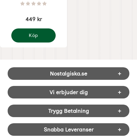
Art. nr 7749
Betyg: 0 Stjärnor av 5
449 kr
Köp
Löpare Hjärtbo 35 x 120 cm
Sidfot Blandad info och länkar
Nostalgiska.se
Vi erbjuder dig
Trygg Betalning
Snabba Leveranser