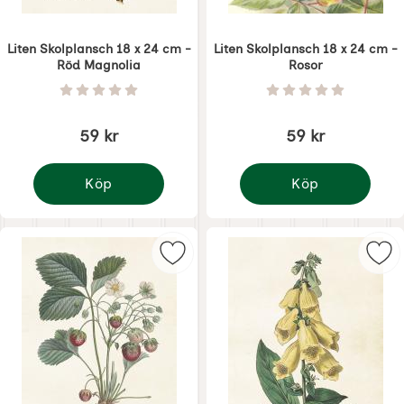
Liten Skolplansch 18 x 24 cm -
Liten Skolplansch 18 x 24 cm -
Röd Magnolia
Rosor
Art. nr 8715
Art. nr 8716
Betyg: 0 Stjärnor av 5
Betyg: 0 Stjärnor 
59 kr
59 kr
Köp
Köp
Liten Skolplansch 18 x 24 cm - Röd Magnolia
Liten Skolplansch 18 x
Markera liten Skolplansch 18 x 24
Mar