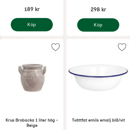
189 kr
298 kr
Köp
Köp
Handsmidd krok hjärta 9 cm
Krus Brobacka 2 liter 
Markera krus Brobacka 1 liter hög 
Mar
Krus Brobacka 1 liter hög -
Tvättfat emils emalj blå/vit
Beige