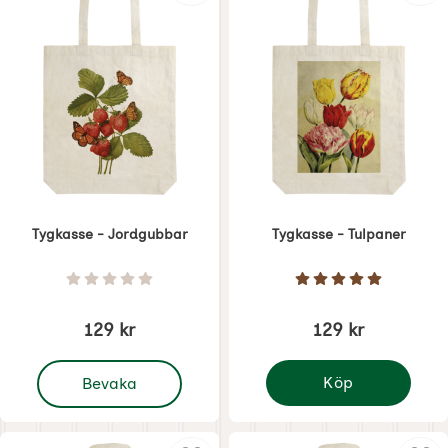
Tygkasse - Jordgubbar
Tygkasse - Tulpaner
Art. nr 8727
Art. nr 8728
Betyg: 0 Stjärnor av 5
Betyg: 5 Stjärnor 
129 kr
129 kr
, Tygkasse - Jordgubbar
Köp
Bevaka
Tygkasse - Tulpaner