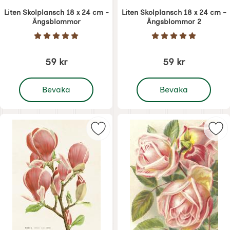
Liten Skolplansch 18 x 24 cm -
Liten Skolplansch 18 x 24 cm -
Ängsblommor
Ängsblommor 2
Art. nr 8713
Art. nr 8714
Betyg: 5 Stjärnor av 5
Betyg: 5 Stjärnor 
59 kr
59 kr
, Liten Skolplansch 18 x 24 cm - Ängsblommor
, Liten Skolplansch 18 
Bevaka
Bevaka
Markera liten Skolplansch 18 x 24
Mar