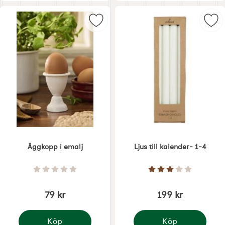
Markera Äggkopp i emalj som favo
Mark
Äggkopp i emalj
Ljus till kalender- 1-4
Art. nr 8495
Art. nr 8501
Betyg: 0 Stjärnor av 5
Betyg: 3 Stjärnor 
79 kr
199 kr
Köp
Köp