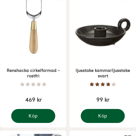
Renshacka cirkelformad -
ljusstake kammarljusstake
rostfri
svart
Art. nr 8482
Art. nr 8489
Betyg: 0 Stjärnor av 5
Betyg: 4 Stjärnor 
469 kr
99 kr
Köp
Köp
Renshacka cirkelformad - rostfri
ljusstake kammarljuss