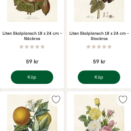
Liten Skolplansch 18 x 24 cm -
Liten Skolplansch 18 x 24 cm -
Näckros
Stockros
Art. nr 8719
Art. nr 8720
Betyg: 0 Stjärnor av 5
Betyg: 0 Stjärnor 
59 kr
59 kr
Köp
Köp
Liten Skolplansch 18 x 24 cm - Näckros
Liten Skolplansch 18 x
Markera liten Skolplansch 18 x 24 
Mar