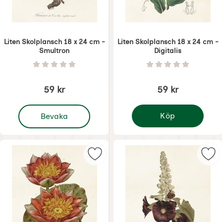
Liten Skolplansch 18 x 24 cm -
Liten Skolplansch 18 x 24 cm -
Smultron
Digitalis
Art. nr 8717
Art. nr 8718
Betyg: 0 Stjärnor av 5
Betyg: 0 Stjärnor 
59 kr
59 kr
, Liten Skolplansch 18 x 24 cm - Smultron
Köp
Bevaka
Liten Skolplansch 18 x 
Markera liten Skolplansch 18 x 24
Mar