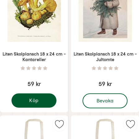
Liten Skolplansch 18 x 24 cm -
Liten Skolplansch 18 x 24 cm -
Kantareller
Jultomte
Art. nr 8723
Art. nr 8724
Betyg: 0 Stjärnor av 5
Betyg: 0 Stjärnor 
59 kr
59 kr
, Liten Skolplansch 18 x
Köp
Bevaka
Liten Skolplansch 18 x 24 cm - Kantareller
Markera tygkasse - Vit Pion som fa
Mar