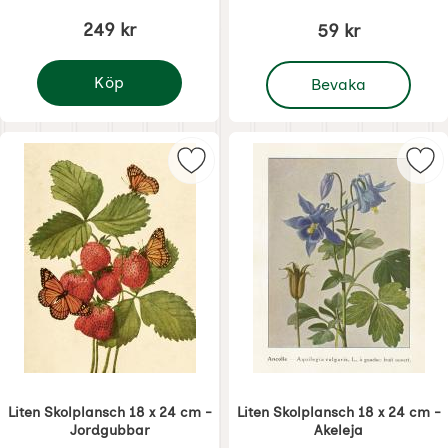
249 kr
59 kr
, Liten Skolplansch 18 x 
Köp
Bevaka
Låda för vägg i vit och grön
Markera liten Skolplansch 18 x 24
Mar
Liten Skolplansch 18 x 24 cm -
Liten Skolplansch 18 x 24 cm -
Jordgubbar
Akeleja