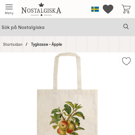
Startsidan för Nostalgiska
Sverige
Mina favorit
Meny
Sök
Ge
Sök på Nostalgiska
Startsidan
Tygkasse - Äpple
Hoppa
över
Mar
Bilder