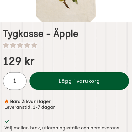
Tygkasse - Äpple
Handla denna produkt Tygkasse - Äpple
pris
129 kr
antal
Lägg i varukorg
Bara 3 kvar i lager
Tillgänglighet:
Leveranstid:
1-7 dagar
Välj mellan brev, utlämningsställe och hemleverans