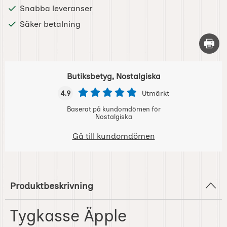
Snabba leveranser
Säker betalning
Skriv 
Butiksbetyg, Nostalgiska
4.9
Utmärkt
Baserat på kundomdömen för
Nostalgiska
Gå till kundomdömen
Produktbeskrivning
Tygkasse Äpple