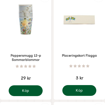
Pappersmugg 12-p
Placeringskort Flagga
Sommarblommor
Art. nr 7975
Art. nr 7971
Betyg: 0 Stjärnor 
Betyg: 0 Stjärnor av 5
3 kr
29 kr
Köp
Köp
Placeringskort Flagga
Pappersmugg 12-p Sommarblommor