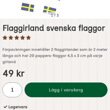
1
/
3
Flaggirland svenska flaggor
Förpackningen innehåller 2 flaggirlander som är 2 meter
långa och har 20 pappers-flaggor 4,5 x 3 cm på varje
girland
Handla denna produkt Flaggirland svenska flaggor
pris
49 kr
antal
Lägg i varukorg
Lagervara
Tillgänglighet: