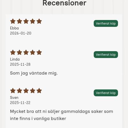
Recensioner
Betyg: 5 Stjärnor av 5
Verifierat köp
Recension av:
, 2026-01-20
, 2026-01-20
Ebba
2026-01-20
Betyg: 5 Stjärnor av 5
Verifierat köp
Recension av:
, 2025-11-28
, 2025-11-28
Linda
2025-11-28
Som jag väntade mig.
Betyg: 5 Stjärnor av 5
Verifierat köp
Recension av:
, 2025-11-22
, 2025-11-22
Sven
2025-11-22
Mycket bra att ni säljer gammaldags saker som
inte finns i vanliga butiker