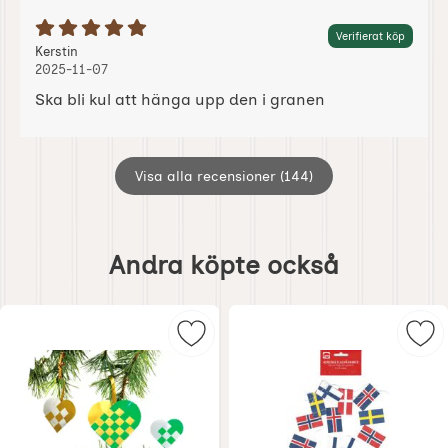
Betyg: 5 Stjärnor av 5
Verifierat köp
Recension av:
, 2025-11-07
, 2025-11-07
Kerstin
2025-11-07
Ska bli kul att hänga upp den i granen
Visa alla recensioner (144)
Hoppa
över
Andra köpte också
andra
köpte
också
Markera pappershjärtan att hänga 
Mar