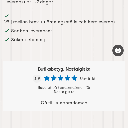
Leveranstid:
1-7 dagar
Välj mellan brev, utlämningsställe och hemleverans
Snabba leveranser
Säker betalning
Skriv 
Butiksbetyg, Nostalgiska
4.9
Utmärkt
Baserat på kundomdömen för
Nostalgiska
Gå till kundomdömen