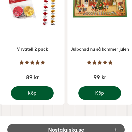
Virvatell 2 pack
Julbonad nu så kommer julen
Art. nr 1620
Art. nr 1280
Betyg: 4.9 Stjärnor av 5
Betyg: 4.8 Stjärno
89 kr
99 kr
Köp
Köp
Virvatell 2 pack
Julbonad nu så komme
Sidfot Blandad info och länkar
Nostalgiska.se