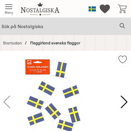
Startsidan för Nostalgiska
Sverige
Mina favorit
Meny
Sök
Ge
Sök på Nostalgiska
Startsidan
Flaggirland svenska flaggor
Hoppa
över
Mar
Bilder