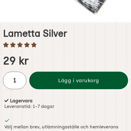
Lametta Silver
Handla denna produkt Lametta Silver
pris
29 kr
antal
Lägg i varukorg
Lagervara
Tillgänglighet:
Leveranstid:
1-7 dagar
Välj mellan brev, utlämningsställe och hemleverans