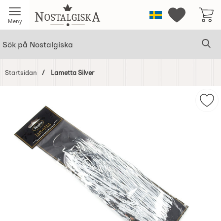
Startsidan för Nostalgiska
Sverige
Mina favorit
Meny
Sök
Ge
Sök på Nostalgiska
Startsidan
Lametta Silver
Hoppa
över
Mar
Bilder