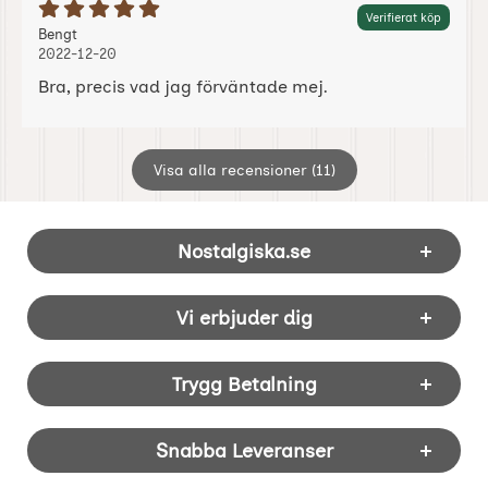
Betyg: 5 Stjärnor av 5
Verifierat köp
Recension av:
, 2022-12-20
, 2022-12-20
Bengt
2022-12-20
Bra, precis vad jag förväntade mej.
Visa alla recensioner (11)
Sidfot Blandad info och länkar
Nostalgiska.se
Vi erbjuder dig
Trygg Betalning
Snabba Leveranser