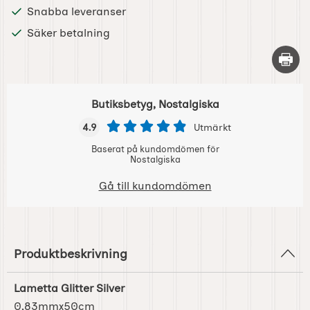
Snabba leveranser
Säker betalning
Skriv 
Butiksbetyg, Nostalgiska
4.9
Utmärkt
Baserat på kundomdömen för
Nostalgiska
Gå till kundomdömen
Produktbeskrivning
Lametta Glitter Silver
0,83mmx50cm