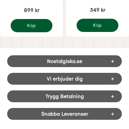
349 kr
899 kr
Köp
Köp
Parljusstake hjärta 21
Disney Jul - Puh och Nasse med hjärtan
Sidfot Blandad info och länkar
Nostalgiska.se
Vi erbjuder dig
Trygg Betalning
Snabba Leveranser