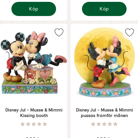
Köp
Köp
Disney Jul - Musse & Mimmi Hjärta
Disney Jul - Musse & 
Markera disney Jul - Musse & Mim
Mar
Disney Jul - Musse & Mimmi
Disney Jul - Musse & Mimmi
Kissing booth
pussas framför månen
Art. nr 7494
Art. nr 7497
Betyg: 0 Stjärnor av 5
Betyg: 0 Stjärnor 