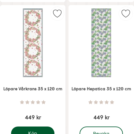
Markera löpare Vårkrans 35 x 120
Mar
Löpare Vårkrans 35 x 120 cm
Löpare Hepatica 35 x 120 cm
Art. nr 7760
Art. nr 7759
Betyg: 0 Stjärnor av 5
Betyg: 0 Stjärnor 
449 kr
449 kr
, Löpare Hepatica 35 x 
Köp
Bevaka