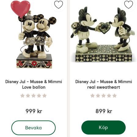
Markera disney Jul - Musse & Mim
Mar
Disney Jul - Musse & Mimmi
Disney Jul - Musse & Mimmi
Love ballon
real sweatheart
Art. nr 7500
Art. nr 7499
Betyg: 0 Stjärnor av 5
Betyg: 0 Stjärnor 
999 kr
899 kr
, Disney Jul - Musse & Mimmi Love ballon
Köp
Bevaka
Disney Jul - Musse & 