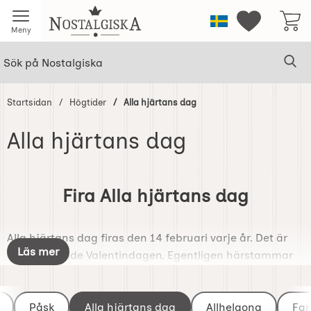
Startsidan för Nostalgiska
Sverige
Mina favorit
Meny
Sök
Ge
Sök på Nostalgiska
Startsidan
Högtider
Alla hjärtans dag
Alla hjärtans dag
Hoppa
till
Fira Alla hjärtans dag
produkter
Alla hjärtans dag firas den 14 februari varje år. Det är
Läs mer
den så kallade Valentindagen. Egentligen härstammar
firandet från 400 talet, då man som katolik firade
Helgonet Valentin. Koppligen till kärlek och romatik
Underkategorier
Påsk
Alla hjärtans dag
Allhelgona
Far
uppstod under medeltiden, men det "moderna" firandet