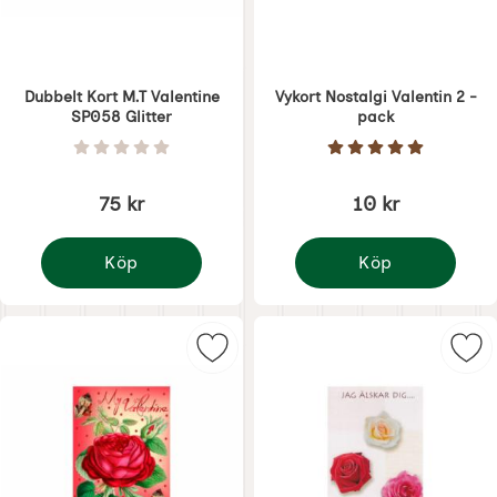
Dubbelt Kort M.T Valentine
Vykort Nostalgi Valentin 2 -
SP058 Glitter
pack
Art. nr 7865
Art. nr 7874
Betyg: 0 Stjärnor av 5
Betyg: 5 Stjärnor 
75 kr
10 kr
Köp
Köp
Dubbelt Kort M.T Valentine SP058 Glitter
Vykort Nostalgi Valenti
Markera dubbelt Kort M.T Valentin
Mar