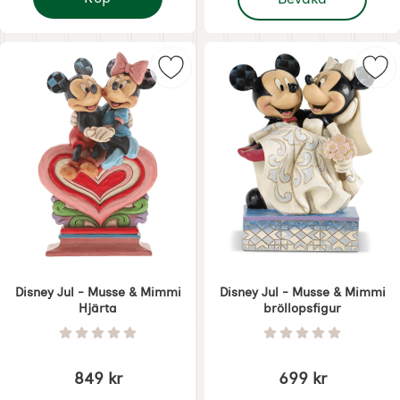
Löpare Vårkrans 35 x 120 cm
Markera disney Jul - Musse & Mim
Mar
Disney Jul - Musse & Mimmi
Disney Jul - Musse & Mimmi
Hjärta
bröllopsfigur
Art. nr 7484
Art. nr 7491
Betyg: 0 Stjärnor av 5
Betyg: 0 Stjärnor 
849 kr
699 kr