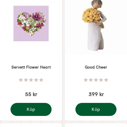
Servett Flower Heart
Good Cheer
Art. nr 7852
Art. nr 7806
Betyg: 0 Stjärnor av 5
Betyg: 0 Stjärnor 
55 kr
399 kr
Köp
Köp
Servett Flower Heart
Good Cheer