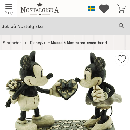
Startsidan för Nostalgiska
Sverige
Mina favorit
Meny
Sök
Ge
Sök på Nostalgiska
Startsidan
Disney Jul - Musse & Mimmi real sweatheart
Hoppa
över
Mar
Bilder