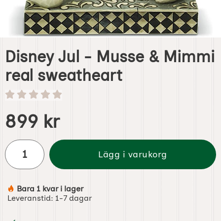
Disney Jul - Musse & Mimmi
real sweatheart
Handla denna produkt Disney Jul - Musse & Mimmi real s
pris
899 kr
antal
Lägg i varukorg
Bara 1 kvar i lager
Tillgänglighet:
Leveranstid:
1-7 dagar