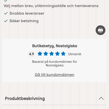
Välj mellan brev, utlämningsställe och hemleverans
Snabba leveranser
Säker betalning
Skriv 
Butiksbetyg, Nostalgiska
4.9
Utmärkt
Baserat på kundomdömen för
Nostalgiska
Gå till kundomdömen
Produktbeskrivning