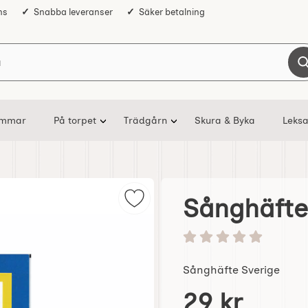
ns
Snabba leveranser
Säker betalning
Sök på Nostalgiska
ommar
På torpet
Trädgårn
Skura & Byka
Leksa
Sånghäfte
Markera sånghäfte Sverige som f
Betyg: 0 stjärnor av 5
Sånghäfte Sverige
Handla denna produkt S
pris
29 kr