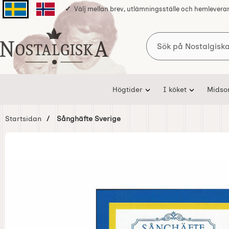
Välj mellan brev, utlämningsställe och hemlevera
Svenska sidan
Norska sidan
Sök
Startsidan för Nostalgiska
Högtider
I köket
Mids
Startsidan
Sånghäfte Sverige
Hoppa
över
Bilder