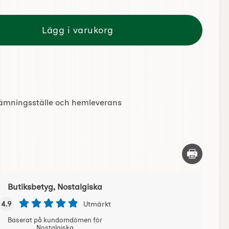
Lägg i varukorg
tlämningsställe och hemleverans
Skriv ut d
Butiksbetyg, Nostalgiska
4.9
Utmärkt
Baserat på kundomdömen för
Nostalgiska