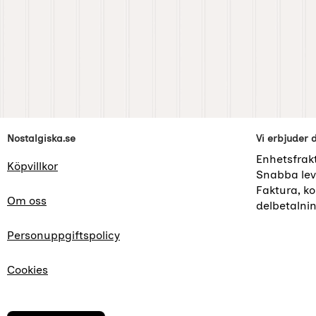
Sidfot Blandad info och länkar
Nostalgiska.se
Vi erbjuder 
Enhetsfrak
Köpvillkor
Snabba lev
Faktura, kor
Om oss
delbetalni
Personuppgiftspolicy
Cookies