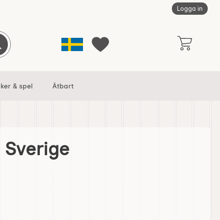
Logga in
Sverige
Genomför sökning
Mina favoriter
ker & spel
Ätbart
 Sverige
avorit
ånghäfte Sverige