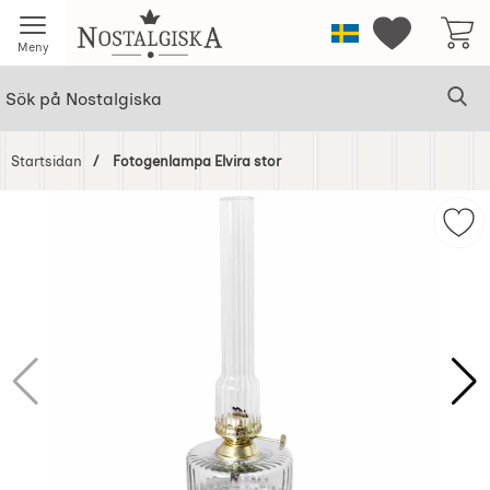
Startsidan för Nostalgiska
Sverige
Mina favorit
Meny
Sök
Ge
Sök på Nostalgiska
Startsidan
Fotogenlampa Elvira stor
Hoppa
över
Mar
Bilder