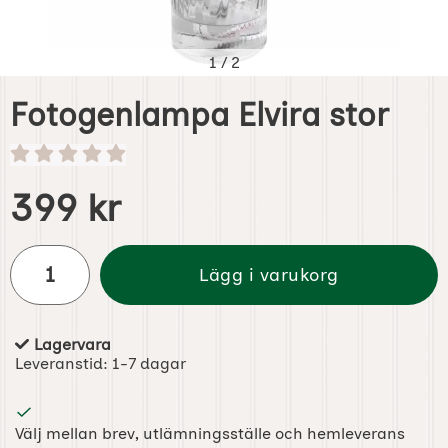
1
/
2
Fotogenlampa Elvira stor
Handla denna produkt Fotogenlampa Elvira stor
pris
399 kr
antal
Lägg i varukorg
Lagervara
Tillgänglighet:
Leveranstid:
1-7 dagar
Välj mellan brev, utlämningsställe och hemleverans