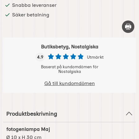
Snabba leveranser
Säker betalning
Skriv 
Butiksbetyg, Nostalgiska
4.9
Utmärkt
Baserat på kundomdömen för
Nostalgiska
Gå till kundomdömen
Produktbeskrivning
fotogenlampa Maj
Ø 10 x H 30 cm