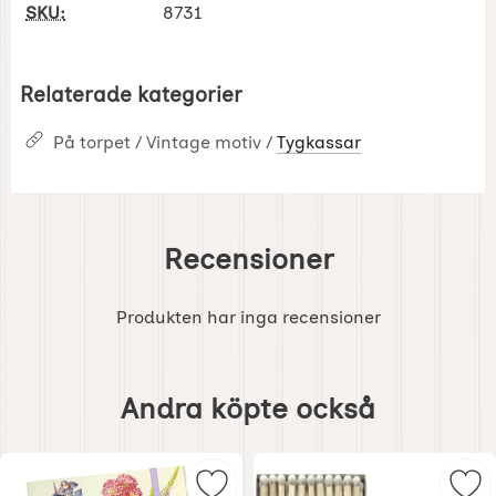
SKU:
8731
Relaterade kategorier
På torpet / Vintage motiv /
Tygkassar
Recensioner
Produkten har inga recensioner
Hoppa
över
Andra köpte också
andra
köpte
också
Markera anteckningsbok a5 - Trä
Mar