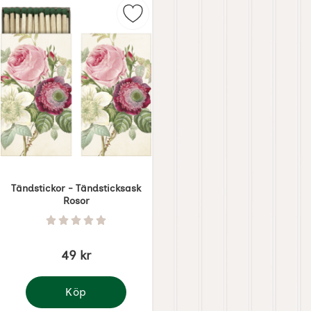
Markera tändstickor - Tändsticksa
Tändstickor - Tändsticksask
Rosor
Art. nr 7199
Betyg: 0 Stjärnor av 5
49 kr
Köp
Tändstickor - Tändsticksask Rosor