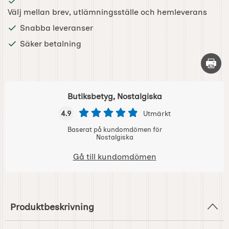
Välj mellan brev, utlämningsställe och hemleverans
Snabba leveranser
Säker betalning
Skriv 
Butiksbetyg, Nostalgiska
4.9
Utmärkt
Baserat på kundomdömen för
Nostalgiska
Gå till kundomdömen
Produktbeskrivning