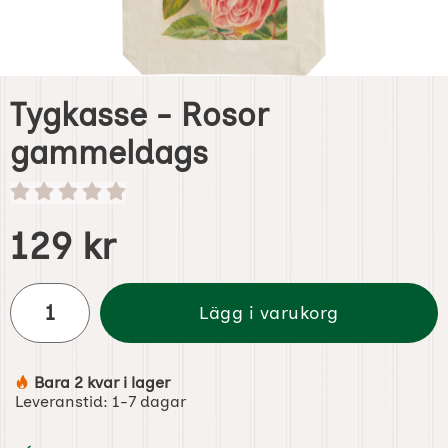
Tygkasse - Rosor
gammeldags
Handla denna produkt Tygkasse - Rosor gammeldags
pris
129 kr
antal
Lägg i varukorg
Bara 2 kvar i lager
Tillgänglighet:
Leveranstid:
1-7 dagar