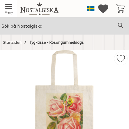
Startsidan för Nostalgiska
Sverige
Mina favorit
Meny
Sök
Ge
Sök på Nostalgiska
Startsidan
Tygkasse - Rosor gammeldags
Hoppa
över
Mar
Bilder