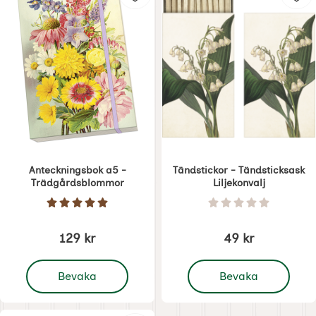
Anteckningsbok a5 -
Tändstickor - Tändsticksask
Trädgårdsblommor
Liljekonvalj
Art. nr 8740
Art. nr 7200
Betyg: 5 Stjärnor av 5
Betyg: 0 Stjärnor 
129 kr
49 kr
, Anteckningsbok a5 - Trädgårdsblommor
, Tändstickor - Tändstic
Bevaka
Bevaka