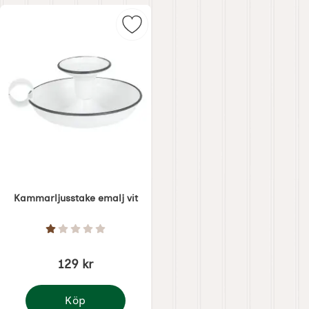
Markera kammarljusstake emalj vi
Kammarljusstake emalj vit
Art. nr 1993
Betyg: 1 Stjärnor av 5
129 kr
Köp