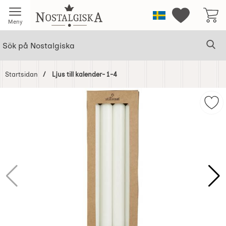
Startsidan för Nostalgiska
Sverige
Mina favorit
Meny
Sök
Ge
Sök på Nostalgiska
Startsidan
Ljus till kalender- 1-4
Hoppa
över
Mark
Bilder