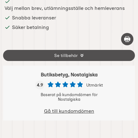
Välj mellan brev, utlämningsställe och hemleverans
Snabba leveranser
Säker betalning
Skriv 
Se tillbehör
Butiksbetyg, Nostalgiska
4.9
Utmärkt
Baserat på kundomdömen för
Nostalgiska
Gå till kundomdömen