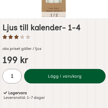
1
/
2
Ljus till kalender- 1-4
obs priset gäller / ljus
Handla denna produkt Ljus till kalender- 1-4
pris
199 kr
antal
Lägg i varukorg
Lagervara
Tillgänglighet:
Leveranstid:
1-7 dagar