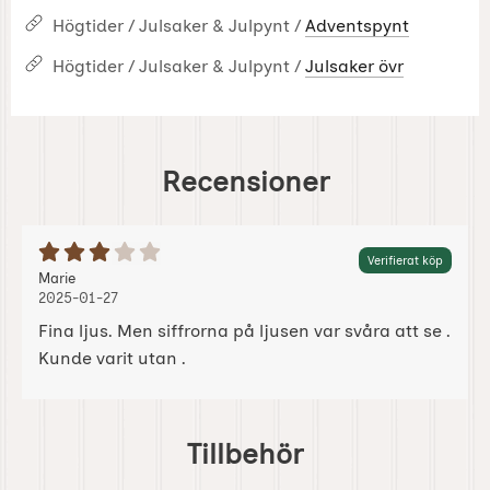
Högtider / Julsaker & Julpynt /
Adventspynt
Högtider / Julsaker & Julpynt /
Julsaker övr
Recensioner
Betyg: 3 Stjärnor av 5
Verifierat köp
Recension av:
, 2025-01-27
, 2025-01-27
Marie
2025-01-27
Fina ljus. Men siffrorna på ljusen var svåra att se .
Kunde varit utan .
Hoppa
över
Tillbehör
tillbehör