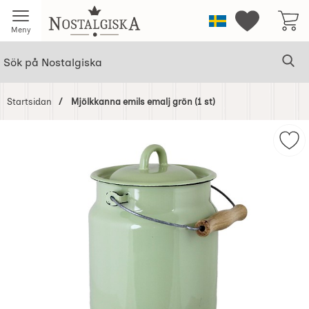
Startsidan för Nostalgiska
Sverige
Mina favorit
Meny
Sök
Ge
Sök på Nostalgiska
Startsidan
Mjölkkanna emils emalj grön (1 st)
Hoppa
över
Mar
Bilder