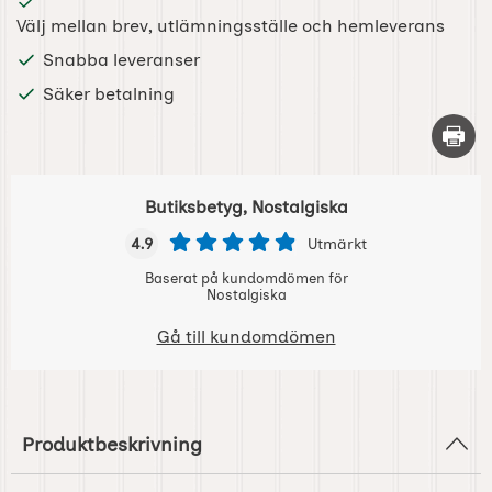
Välj mellan brev, utlämningsställe och hemleverans
Snabba leveranser
Säker betalning
Skriv 
Butiksbetyg, Nostalgiska
4.9
Utmärkt
Baserat på kundomdömen för
Nostalgiska
Gå till kundomdömen
Produktbeskrivning