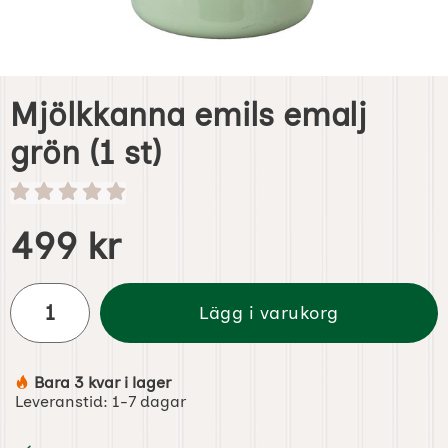
Mjölkkanna emils emalj
grön (1 st)
Handla denna produkt Mjölkkanna emils emalj grön
pris
499 kr
antal
Lägg i varukorg
Bara 3 kvar i lager
Tillgänglighet:
Leveranstid:
1-7 dagar