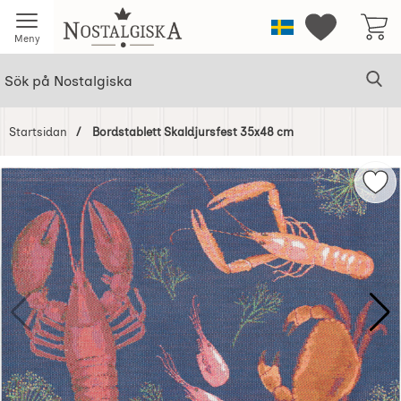
Startsidan för Nostalgiska
Sverige
Mina favorit
Meny
Sök
Ge
Sök på Nostalgiska
Startsidan
Bordstablett Skaldjursfest 35x48 cm
Hoppa
över
Mar
Bilder