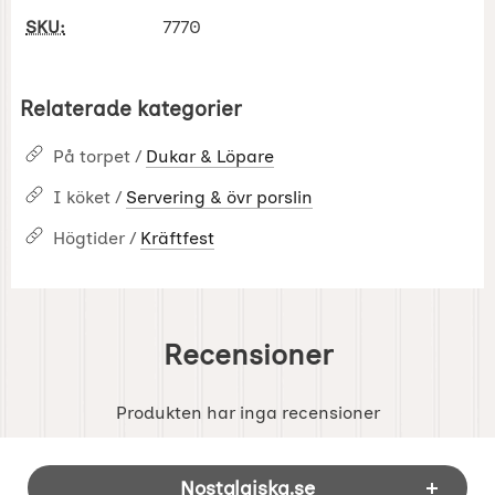
SKU:
7770
Relaterade kategorier
På torpet /
Dukar & Löpare
I köket /
Servering & övr porslin
Högtider /
Kräftfest
Recensioner
Produkten har inga recensioner
Sidfot Blandad info och länkar
Nostalgiska.se