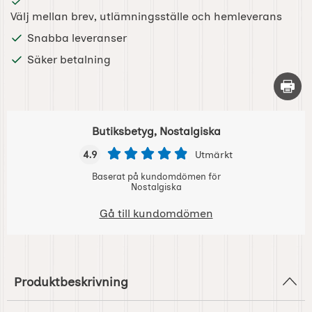
Välj mellan brev, utlämningsställe och hemleverans
Snabba leveranser
Säker betalning
Skriv 
Butiksbetyg, Nostalgiska
4.9
Utmärkt
Baserat på kundomdömen för
Nostalgiska
Gå till kundomdömen
Produktbeskrivning