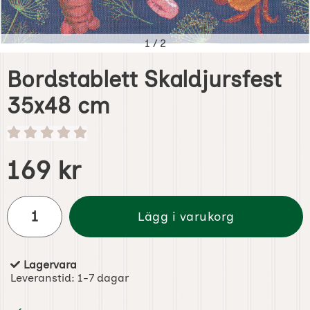
1
/
2
Bordstablett Skaldjursfest
35x48 cm
Handla denna produkt Bordstablett Skaldjursfest 35x48 
pris
169 kr
antal
Lägg i varukorg
Lagervara
Tillgänglighet:
Leveranstid:
1-7 dagar