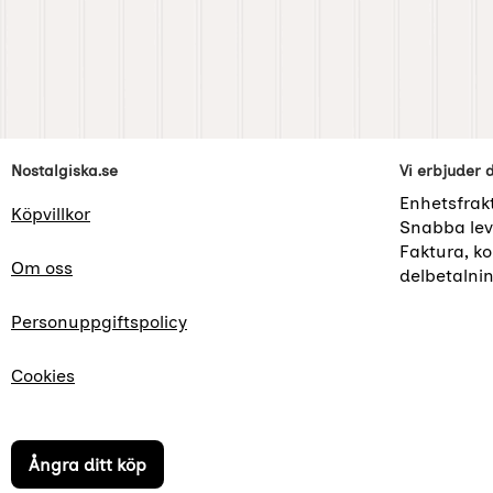
Sidfot Blandad info och länkar
Nostalgiska.se
Vi erbjuder 
Enhetsfrak
Köpvillkor
Snabba lev
Faktura, kor
Om oss
delbetalni
Personuppgiftspolicy
Cookies
Ångra ditt köp