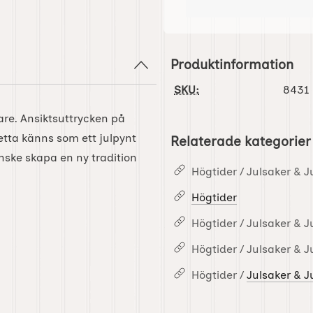
Produktinformation
SKU:
8431
are. Ansiktsuttrycken på
Detta känns som ett julpynt
Relaterade kategorier
nske skapa en ny tradition
Högtider / Julsaker & J
Högtider
Högtider / Julsaker & J
Högtider / Julsaker & J
Högtider /
Julsaker & J