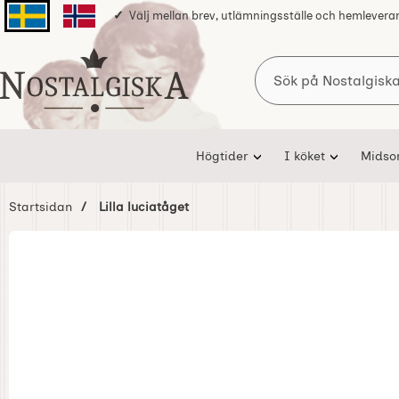
Välj mellan brev, utlämningsställe och hemlevera
Svenska sidan
Norska sidan
Sök
Startsidan för Nostalgiska
Högtider
I köket
Mids
Startsidan
Lilla luciatåget
Hoppa
över
Bilder