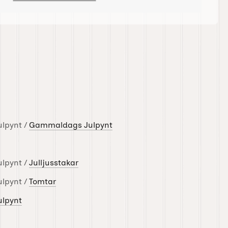
ulpynt /
Gammaldags Julpynt
ulpynt /
Julljusstakar
ulpynt /
Tomtar
ulpynt