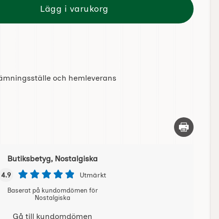
Lägg i varukorg
tlämningsställe och hemleverans
Skriv ut d
Butiksbetyg, Nostalgiska
4.9
Utmärkt
Baserat på kundomdömen för
Nostalgiska
Gå till kundomdömen