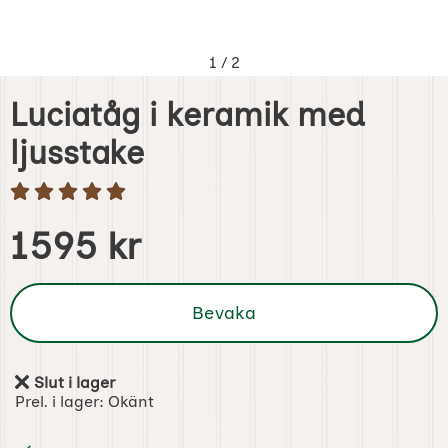
1
/
2
Luciatåg i keramik med
ljusstake
Handla denna produkt Luciatåg i keramik med ljusstake
pris
1595 kr
Bevaka
Slut i lager
Tillgänglighet:
Prel. i lager:
Okänt