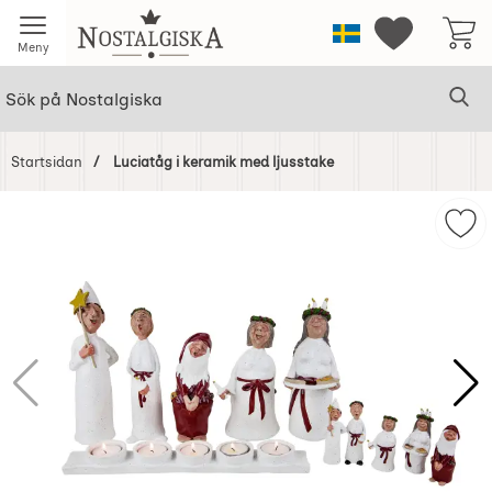
Startsidan för Nostalgiska
Sverige
Mina favorit
Meny
Sök
Ge
Sök på Nostalgiska
Startsidan
Luciatåg i keramik med ljusstake
Hoppa
över
Mar
Bilder