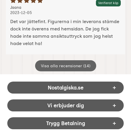
Betyg: 5 Stjärnor av 5
Verifierat köp
Recension av:
, 2023-12-05
, 2023-12-05
Jaana
2023-12-05
Det var jättefint. Figurerna i min leverans stämde
dock inte överens med hemsidan. De jag fick
hade inte samma ansiktsuttryck som jag helst
hade velat ha!
Visa alla recensioner (14)
Sidfot Blandad info och länkar
Nostalgiska.se
Vi erbjuder dig
Trygg Betalning