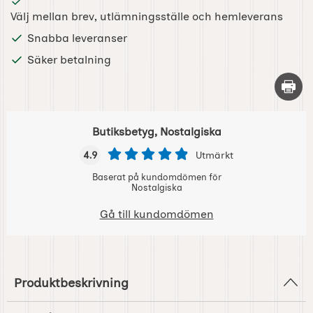
Välj mellan brev, utlämningsställe och hemleverans
Snabba leveranser
Säker betalning
Skriv 
Butiksbetyg, Nostalgiska
4.9
Utmärkt
Baserat på kundomdömen för
Nostalgiska
Gå till kundomdömen
Produktbeskrivning