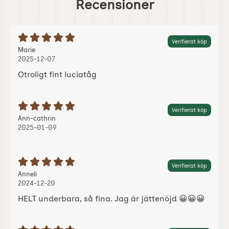
Recensioner
Betyg: 5 Stjärnor av 5
Verifierat köp
Recension av:
, 2025-12-07
, 2025-12-07
Marie
2025-12-07
Otroligt fint luciatåg
Betyg: 5 Stjärnor av 5
Verifierat köp
Recension av:
, 2025-01-09
, 2025-01-09
Ann-cathrin
2025-01-09
Betyg: 5 Stjärnor av 5
Verifierat köp
Recension av:
, 2024-12-20
, 2024-12-20
Anneli
2024-12-20
HELT underbara, så fina. Jag är jättenöjd 😀😀😀