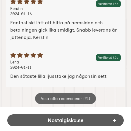
Betyg: 5 Stjärnor av 5
Verifierat köp
Recension av:
, 2024-01-16
, 2024-01-16
Kerstin
2024-01-16
Fantastiskt lätt att hitta på hemsidan och
betalningen gick lika smidigt. Snabb leverans är
jättenöjd. Kerstin
Betyg: 5 Stjärnor av 5
Verifierat köp
Recension av:
, 2024-01-11
, 2024-01-11
Lena
2024-01-11
Den sötaste lilla ljusstake jag någonsin sett.
Visa alla recensioner (21)
Sidfot Blandad info och länkar
Nostalgiska.se