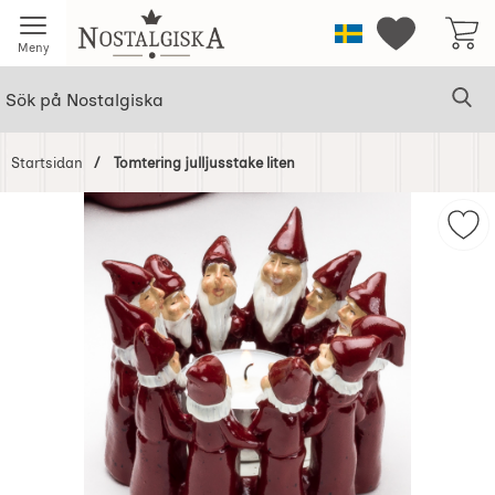
Startsidan för Nostalgiska
Sverige
Mina favorit
Meny
Sök
Ge
Sök på Nostalgiska
Startsidan
Tomtering julljusstake liten
Hoppa
över
Mark
Bilder