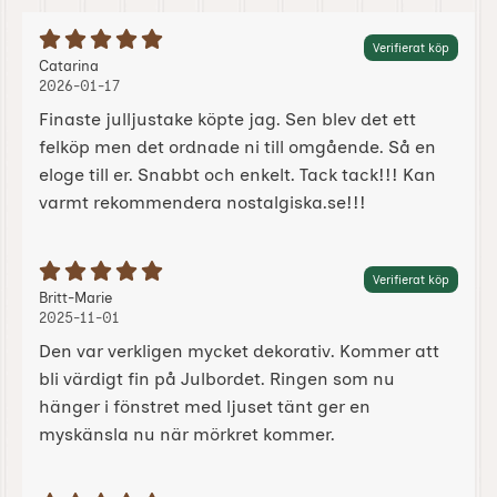
Betyg: 5 Stjärnor av 5
Verifierat köp
Recension av:
, 2026-01-17
, 2026-01-17
Catarina
2026-01-17
Finaste julljustake köpte jag. Sen blev det ett
felköp men det ordnade ni till omgående. Så en
eloge till er. Snabbt och enkelt. Tack tack!!! Kan
varmt rekommendera nostalgiska.se!!!
Betyg: 5 Stjärnor av 5
Verifierat köp
Recension av:
, 2025-11-01
, 2025-11-01
Britt-Marie
2025-11-01
Den var verkligen mycket dekorativ. Kommer att
bli värdigt fin på Julbordet. Ringen som nu
hänger i fönstret med ljuset tänt ger en
myskänsla nu när mörkret kommer.