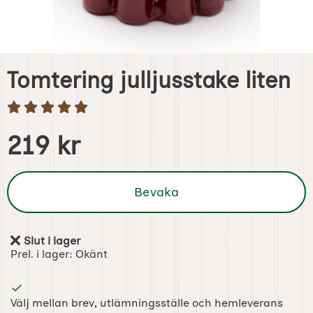
Tomtering julljusstake liten
Handla denna produkt Tomtering julljusstake liten
pris
219 kr
Bevaka
Slut i lager
Tillgänglighet:
Prel. i lager:
Okänt
Välj mellan brev, utlämningsställe och hemleverans