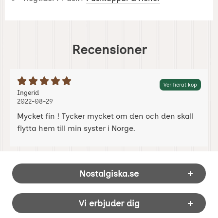
Recensioner
Betyg: 5 Stjärnor av 5
Verifierat köp
Recension av:
, 2022-08-29
, 2022-08-29
Ingerid
2022-08-29
Mycket fin ! Tycker mycket om den och den skall
flytta hem till min syster i Norge.
Sidfot Blandad info och länkar
Nostalgiska.se
Vi erbjuder dig