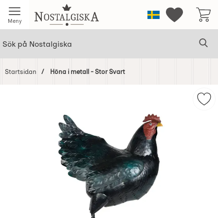
Startsidan för Nostalgiska
Sverige
Mina favorit
Meny
Sök
Ge
Sök på Nostalgiska
Startsidan
Höna i metall - Stor Svart
Hoppa
över
Mark
Bilder