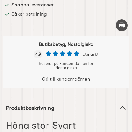
Snabba leveranser
Säker betalning
Skriv 
Butiksbetyg, Nostalgiska
4.9
Utmärkt
Baserat på kundomdömen för
Nostalgiska
Gå till kundomdömen
Produktbeskrivning
Höna stor Svart