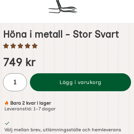
Höna i metall - Stor Svart
Handla denna produkt Höna i metall - Stor Svart
pris
749 kr
antal
Lägg i varukorg
Bara 2 kvar i lager
Tillgänglighet:
Leveranstid:
1-7 dagar
Välj mellan brev, utlämningsställe och hemleverans