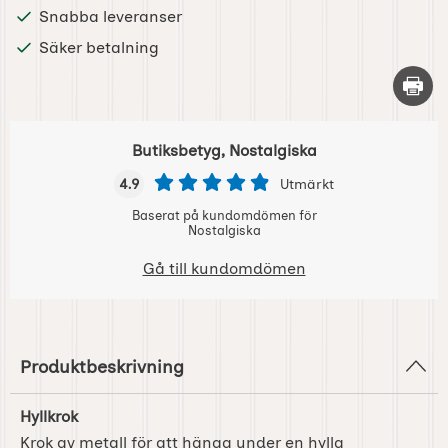
Snabba leveranser
Säker betalning
Skriv 
Butiksbetyg, Nostalgiska
4.9
Utmärkt
Baserat på kundomdömen för
Nostalgiska
Gå till kundomdömen
Produktbeskrivning
Hyllkrok
Krok av metall för att hänga under en hylla