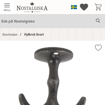
Startsidan för Nostalgiska
Sverige
Mina favorit
Meny
Sök
Ge
Sök på Nostalgiska
Startsidan
Hyllkrok Svart
Hoppa
över
Mark
Bilder