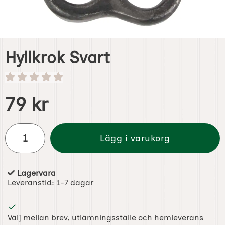
Hyllkrok Svart
Handla denna produkt Hyllkrok Svart
pris
79 kr
antal
Lägg i varukorg
Lagervara
Tillgänglighet:
Leveranstid:
1-7 dagar
Välj mellan brev, utlämningsställe och hemleverans