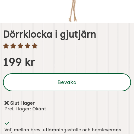
Dörrklocka i gjutjärn
Handla denna produkt Dörrklocka i gjutjärn
pris
199 kr
Bevaka
Slut i lager
Tillgänglighet:
Prel. i lager:
Okänt
Välj mellan brev, utlämningsställe och hemleverans