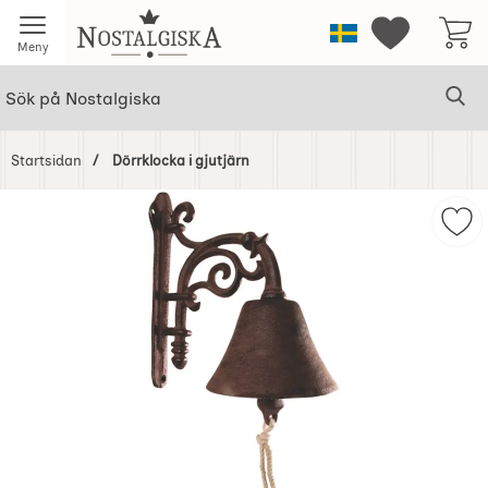
Startsidan för Nostalgiska
Sverige
Mina favorit
Meny
Sök
Ge
Sök på Nostalgiska
Startsidan
Dörrklocka i gjutjärn
Hoppa
över
Mark
Bilder