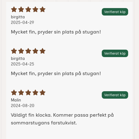
Betyg: 5 Stjärnor av 5
Verifierat köp
Recension av:
, 2025-04-29
, 2025-04-29
birgitta
2025-04-29
Mycket fin, pryder sin plats på stugan!
Betyg: 5 Stjärnor av 5
Verifierat köp
Recension av:
, 2025-04-25
, 2025-04-25
birgitta
2025-04-25
Mycket fin, pryder sin plats på stugan!
Betyg: 5 Stjärnor av 5
Verifierat köp
Recension av:
, 2024-08-20
, 2024-08-20
Malin
2024-08-20
Väldigt fin klocka. Kommer passa perfekt på
sommarstugans farstukvist.