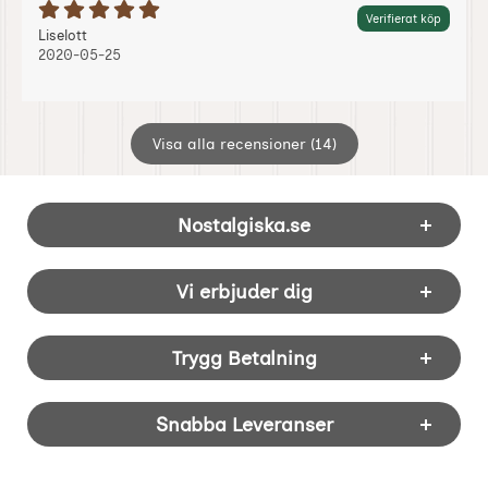
Betyg: 5 Stjärnor av 5
Verifierat köp
Recension av:
, 2020-05-25
, 2020-05-25
Liselott
2020-05-25
Visa alla recensioner (14)
Sidfot Blandad info och länkar
Nostalgiska.se
Vi erbjuder dig
Trygg Betalning
Snabba Leveranser