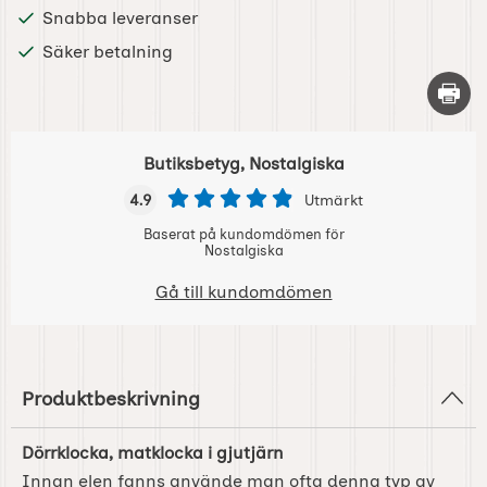
Snabba leveranser
Säker betalning
Skriv 
Butiksbetyg, Nostalgiska
4.9
Utmärkt
Baserat på kundomdömen för
Nostalgiska
Gå till kundomdömen
Produktbeskrivning
Dörrklocka, matklocka i gjutjärn
Innan elen fanns använde man ofta denna typ av