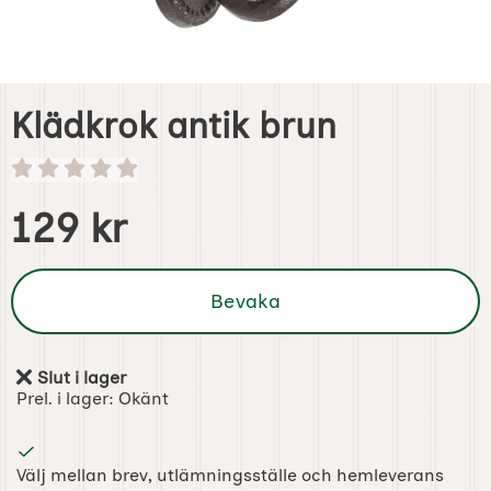
Klädkrok antik brun
Handla denna produkt Klädkrok antik brun
pris
129 kr
Bevaka
Slut i lager
Tillgänglighet:
Prel. i lager:
Okänt
Välj mellan brev, utlämningsställe och hemleverans