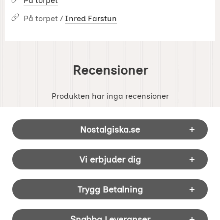
På torpet
På torpet /
Inred Farstun
Recensioner
Produkten har inga recensioner
Sidfot Blandad info och länkar
Nostalgiska.se
Vi erbjuder dig
Trygg Betalning
Snabba Leveranser