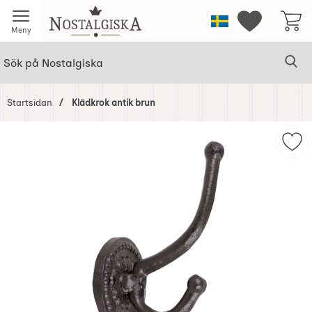
Startsidan för Nostalgiska
Sverige
Mina favorit
Meny
Sök
Ge
Sök på Nostalgiska
Startsidan
Klädkrok antik brun
Hoppa
över
Mar
Bilder