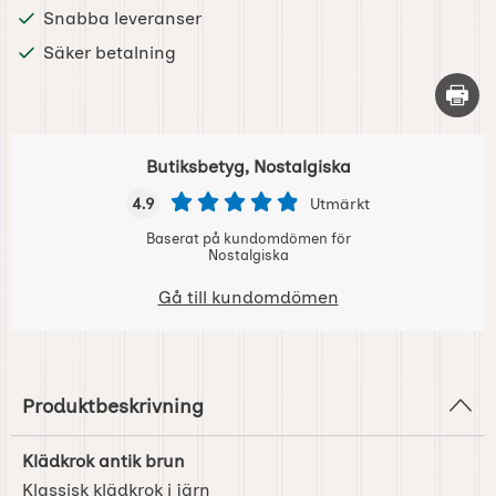
Snabba leveranser
Säker betalning
Skriv 
Butiksbetyg, Nostalgiska
4.9
Utmärkt
Baserat på kundomdömen för
Nostalgiska
Gå till kundomdömen
Produktbeskrivning
Klädkrok antik brun
Klassisk klädkrok i järn