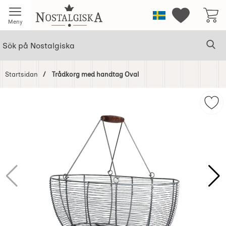
Startsidan för Nostalgiska
Sverige
Mina favorit
Meny
Sök
Ge
Sök på Nostalgiska
Startsidan
Trådkorg med handtag Oval
Hoppa
över
Mar
Bilder