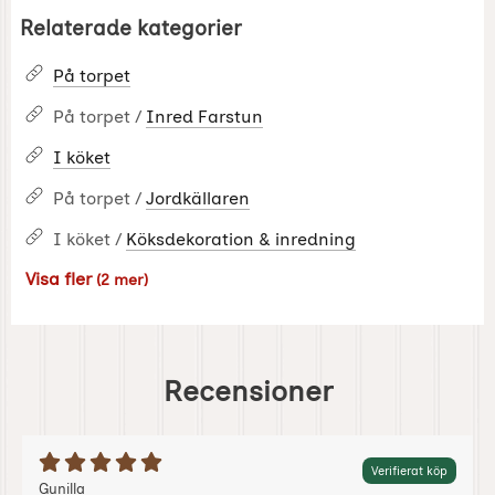
Relaterade kategorier
På torpet
På torpet /
Inred Farstun
I köket
På torpet /
Jordkällaren
I köket /
Köksdekoration & inredning
Visa fler
(2 mer)
Egenskaper
Recensioner
Betyg: 5 Stjärnor av 5
Verifierat köp
Recension av:
, 2022-10-06
, 2022-10-06
Gunilla