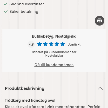
Snabba leveranser
Säker betalning
Skriv 
Butiksbetyg, Nostalgiska
4.9
Utmärkt
Baserat på kundomdömen för
Nostalgiska
Gå till kundomdömen
Produktbeskrivning
Trådkorg med handtag oval
Klassisk oval trådkorg i zink med trähandtag. Perfekt