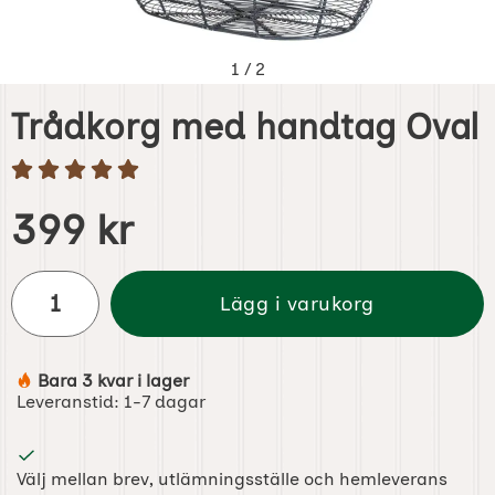
1
/
2
Trådkorg med handtag Oval
Handla denna produkt Trådkorg med handtag Oval
pris
399 kr
antal
Lägg i varukorg
Bara 3 kvar i lager
Tillgänglighet:
Leveranstid:
1-7 dagar
Välj mellan brev, utlämningsställe och hemleverans