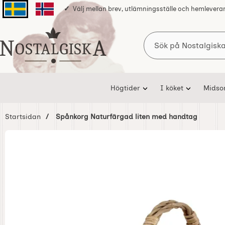
Välj mellan brev, utlämningsställe och hemlevera
Svenska sidan
Norska sidan
Sök
Startsidan för Nostalgiska
Högtider
I köket
Mids
Startsidan
Spånkorg Naturfärgad liten med handtag
Hoppa
över
Bilder