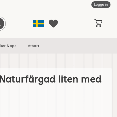
Logga in
Sverige
Genomför sökning
Mina favoriter
ker & spel
Ätbart
Naturfärgad liten med
ten med handtag som favorit
Spånkorg Naturfärgad liten med handtag