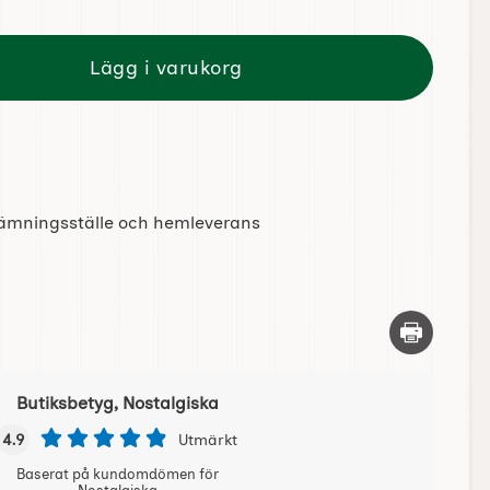
Lägg i varukorg
tlämningsställe och hemleverans
Skriv ut d
Butiksbetyg, Nostalgiska
4.9
Utmärkt
Baserat på kundomdömen för