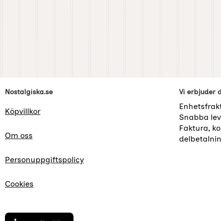
Sidfot Blandad info och länkar
Nostalgiska.se
Vi erbjuder 
Enhetsfrak
Köpvillkor
Snabba lev
Faktura, kor
Om oss
delbetalni
Personuppgiftspolicy
Cookies