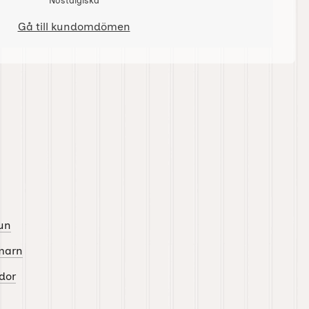
Nostalgiska
Gå till kundomdömen
un
marn
dor