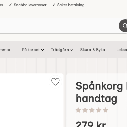
ns
Snabba leveranser
Säker betalning
Sök på Nostalgiska
ommar
På torpet
Trädgårn
Skura & Byka
Leksa
Spånkorg 
Markera spånkorg Naturfärgad li
handtag
Betyg: 0 stjärnor av 5
Handla denna produkt 
pris
279 kr