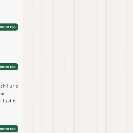
ifierat köp
ifierat köp
ch i ur o
per
l fukt o
ifierat köp