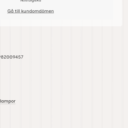
Nostalgiska
Gå till kundomdömen
982009457
jelampor