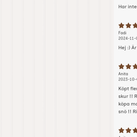
Har inte
B
Recension
, 202
, 202
Fadi
2024-11-
Hej :) Ä
B
Recension
, 20
, 20
Anita
2023-10-
Köpt fle
skur !!
köpa mar
snö !! Ri
B