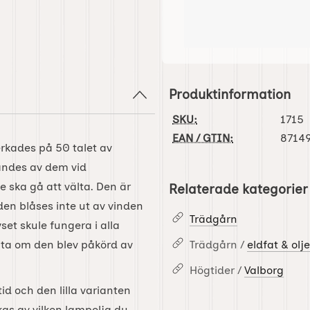
Produktinformation
SKU:
1715
EAN / GTIN:
8714
verkades på 50 talet av
ändes av dem vid
 ska gå att välta. Den är
Relaterade kategorier
den blåses inte ut av vinden
Trädgårn
set skule fungera i alla
älta om den blev påkörd av
Trädgårn /
eldfat & ol
Högtider /
Valborg
id och den lilla varianten
kas av vilken lampolja du