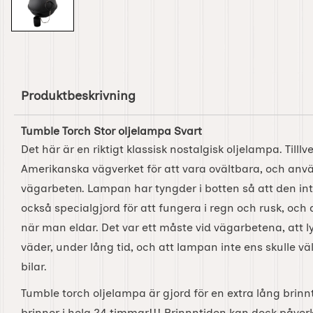
Produktbeskrivning
Tumble Torch Stor oljelampa Svart
Det här är en riktigt klassisk nostalgisk oljelampa. Tilll
Amerikanska vägverket för att vara ovältbara, och anv
vägarbeten. Lampan har tyngder i botten så att den inte
också specialgjord för att fungera i regn och rusk, och 
när man eldar. Det var ett måste vid vägarbetena, att ly
väder, under lång tid, och att lampan inte ens skulle v
bilar.
Tumble torch oljelampa är gjord för en extra lång brinnt
brinner i hela 24 timmar!!! Brinnntiden kan dock påver