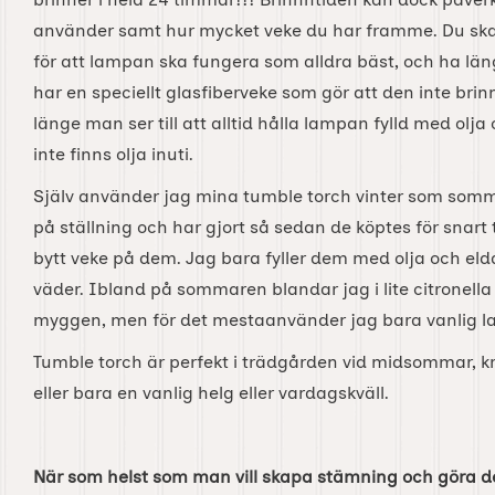
använder samt hur mycket veke du har framme. Du sk
för att lampan ska fungera som alldra bäst, och ha län
har en speciellt glasfiberveke som gör att den inte brin
länge man ser till att alltid hålla lampan fylld med olja
inte finns olja inuti.
Själv använder jag mina tumble torch vinter som somma
på ställning och har gjort så sedan de köptes för snart 
bytt veke på dem. Jag bara fyller dem med olja och eldar
väder. Ibland på sommaren blandar jag i lite citronella 
myggen, men för det mestaanvänder jag bara vanlig l
Tumble torch är perfekt i trädgården vid midsommar, krä
eller bara en vanlig helg eller vardagskväll.
När som helst som man vill skapa stämning och göra det