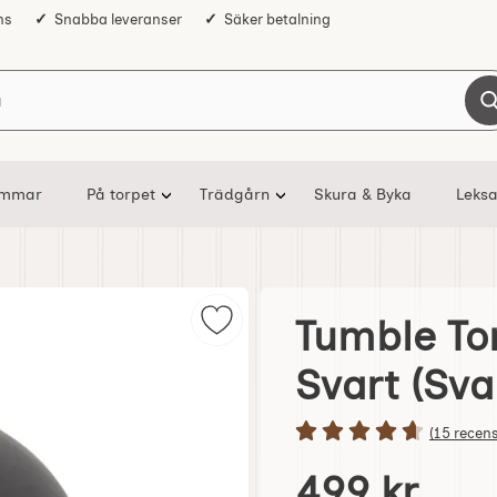
ns
Snabba leveranser
Säker betalning
Sök på Nostalgiska
ommar
På torpet
Trädgårn
Skura & Byka
Leksa
Tumble To
Markera tumble Torch Stor oljelam
Svart (Sva
Betyg: 4.7 
(15 recen
Handla denna produkt T
pris
499 kr