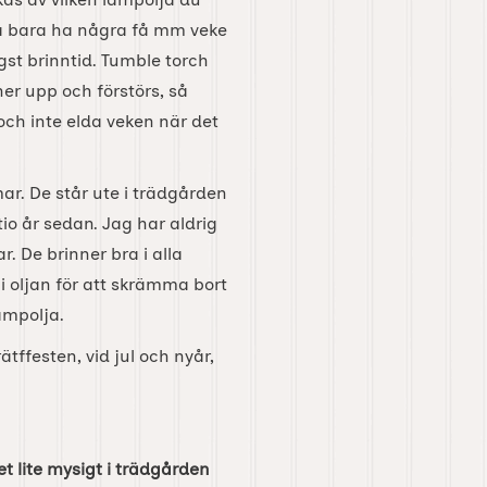
a bara ha några få mm veke
gst brinntid. Tumble torch
ner upp och förstörs, så
 och inte elda veken när det
r. De står ute i trädgården
tio år sedan. Jag har aldrig
. De brinner bra i alla
i oljan för att skrämma bort
ampolja.
tffesten, vid jul och nyår,
 lite mysigt i trädgården