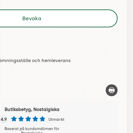
Bevaka
tlämningsställe och hemleverans
Skriv ut d
Butiksbetyg, Nostalgiska
4.9
Utmärkt
Baserat på kundomdömen för