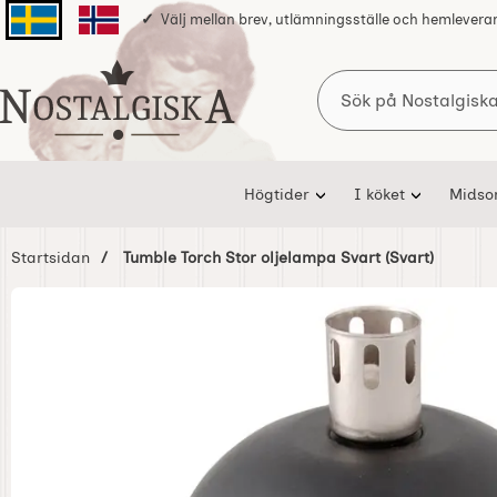
Välj mellan brev, utlämningsställe och hemlevera
Svenska sidan
Norska sidan
Sök
Startsidan för Nostalgiska
Högtider
I köket
Mids
Startsidan
Tumble Torch Stor oljelampa Svart (Svart)
Hoppa
över
Bilder