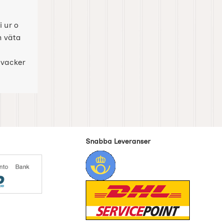
i ur o
n väta
 vacker
Snabba Leveranser