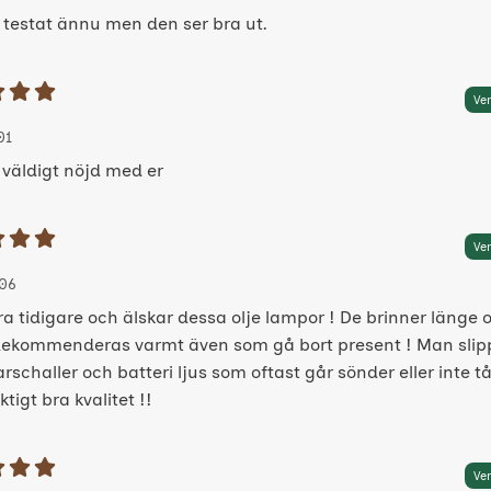
 testat ännu men den ser bra ut.
etyg: 5 Stjärnor av 5
Ver
 av:
4-11-01
4-11-01
01
r väldigt nöjd med er
etyg: 5 Stjärnor av 5
Ver
 av:
23-10-06
23-10-06
06
ra tidigare och älskar dessa olje lampor ! De brinner länge o
 Rekommenderas varmt även som gå bort present ! Man slip
schaller och batteri ljus som oftast går sönder eller inte tå
ktigt bra kvalitet !!
etyg: 5 Stjärnor av 5
Ver