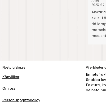
Recension
, 20
, 20
Anita
2023-09-
Älskar d
skur . 
då lamp
marschal
med sit
Sidfot Blandad info och länkar
Nostalgiska.se
Vi erbjuder 
Enhetsfrak
Köpvillkor
Snabba lev
Faktura, kor
Om oss
delbetalni
Personuppgiftspolicy