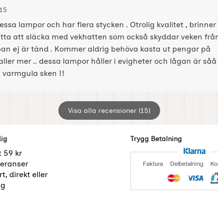
 av:
23-09-15
23-09-15
15
essa lampor och har flera stycken . Otrolig kvalitet , brinner 
Lätta att släcka med vekhatten som också skyddar veken frå
an ej är tänd . Kommer aldrig behöva kasta ut pengar på
ler mer .. dessa lampor håller i evigheter och lågan är såå
t varmgula sken !!
Visa alla recensioner (15)
dig
Trygg Betalning
t 59 kr
eranser
t, direkt eller
ng