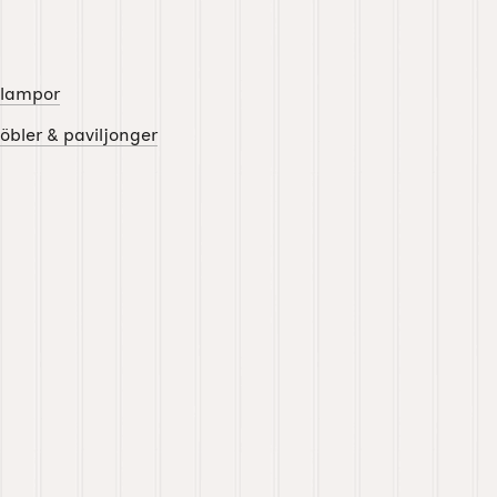
jelampor
bler & paviljonger