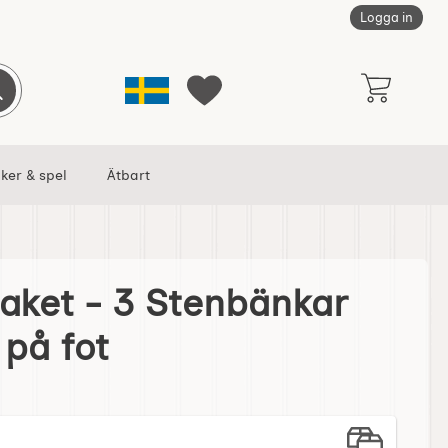
Logga in
Sverige
Genomför sökning
Mina favoriter
ker & spel
Ätbart
Paket - 3 Stenbänkar
änkar och eldfat på fot som favorit
 på fot