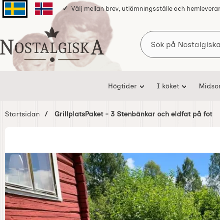
Välj mellan brev, utlämningsställe och hemlevera
Svenska sidan
Norska sidan
Sök
Startsidan för Nostalgiska
Högtider
I köket
Mids
Startsidan
GrillplatsPaket - 3 Stenbänkar och eldfat på fot
Hoppa
över
Bilder