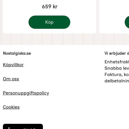
659 kr
Köp
Grill för eldfat eller eldstad
Pi
Sidfot Blandad info och länkar
Nostalgiska.se
Vi erbjuder 
Enhetsfrak
Köpvillkor
Snabba lev
Faktura, kor
Om oss
delbetalni
Personuppgiftspolicy
Cookies