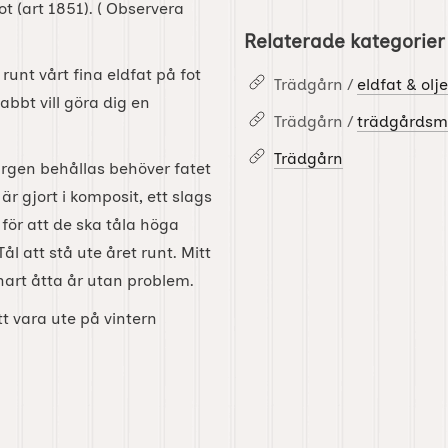
t (art 1851). ( Observera
Relaterade kategorier
runt vårt fina eldfat på fot
Trädgårn /
eldfat & ol
nabbt vill göra dig en
Trädgårn /
trädgårdsmö
Trädgårn
färgen behållas behöver fatet
r gjort i komposit, ett slags
ör att de ska tåla höga
ål att stå ute året runt. Mitt
nart åtta år utan problem.
t vara ute på vintern