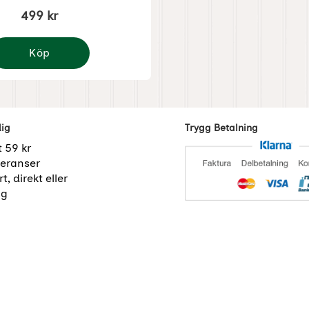
499 kr
Köp
zzaplåt för eldfat eller eldstad
dig
Trygg Betalning
t 59 kr
eranser
t, direkt eller
ng