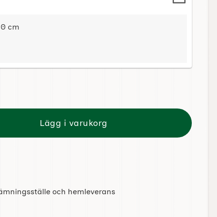
 60 cm
illplatsPaket - 3 Stenbänkar och eldfat på fot
Lägg i varukorg
tlämningsställe och hemleverans