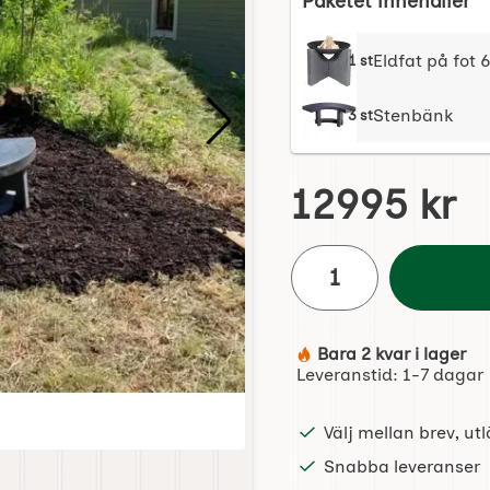
Paketet innehåller
Eldfat på fot
1 st
Stenbänk
3 st
Handla denna produkt Gr
pris
12995 kr
antal
Bara 2 kvar i lager
Tillgänglighet:
Leveranstid:
1-7 dagar
Eldfat på fot 60 cm
Välj mellan brev, u
Snabba leveranser