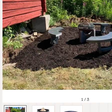
1
/
3