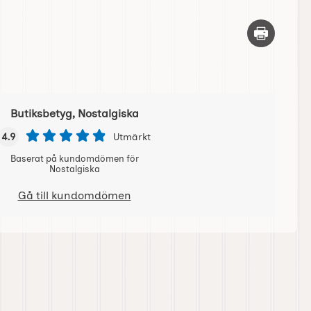
Skriv ut d
Butiksbetyg, Nostalgiska
4.9
Utmärkt
Baserat på kundomdömen för
Nostalgiska
Gå till kundomdömen