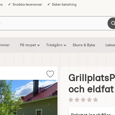
ns
Snabba leveranser
Säker betalning
Sök på Nostalgiska
ommar
På torpet
Trädgårn
Skura & Byka
Leksa
Grillplats
Markera grillplatsPaket - 3 Stenb
och eldfat
Betyg: 0 stjärnor av 5