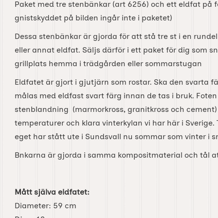
Paket med tre stenbänkar (art 6256) och ett eldfat på fo
gnistskyddet på bilden ingår inte i paketet)
Dessa stenbänkar är gjorda för att stå tre st i en rundel 
eller annat eldfat. Säljs därför i ett paket för dig som s
grillplats hemma i trädgården eller sommarstugan
Eldfatet är gjort i gjutjärn som rostar. Ska den svarta 
målas med eldfast svart färg innan de tas i bruk. Foten ä
stenblandning (marmorkross, granitkross och cement) f
temperaturer och klara vinterkylan vi har här i Sverige. T
eget har stått ute i Sundsvall nu sommar som vinter i s
Bnkarna är gjorda i samma kompositmaterial och tål at
Mått själva eldfatet:
Diameter: 59 cm