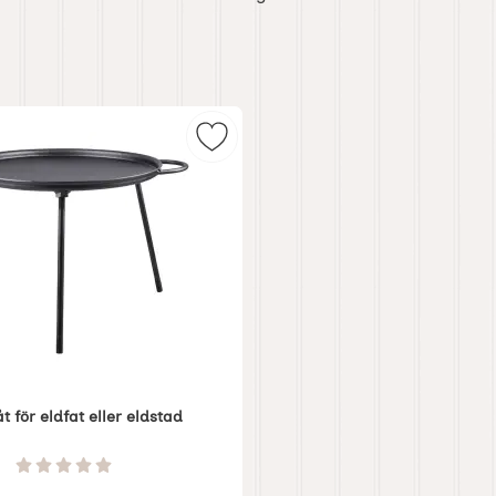
dfat eller eldstad som favorit
Markera pizzaplåt för eldfat eller 
åt för eldfat eller eldstad
Betyg: 0 Stjärnor av 5