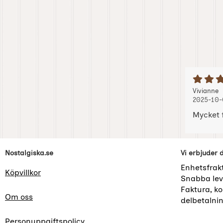
B
Recension
,
,
Vivianne
2025-10-
Mycket 
Sidfot Blandad info och länkar
Nostalgiska.se
Vi erbjuder 
Enhetsfrak
Köpvillkor
Snabba lev
Faktura, kor
Om oss
delbetalni
Personuppgiftspolicy