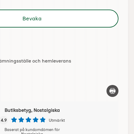
Bevaka
tlämningsställe och hemleverans
Skriv ut d
Butiksbetyg, Nostalgiska
4.9
Utmärkt
Baserat på kundomdömen för