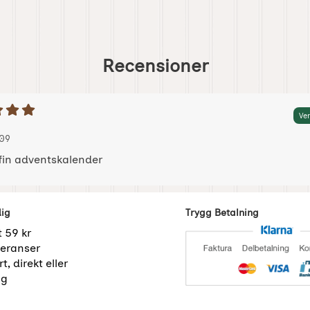
Recensioner
etyg: 5 Stjärnor av 5
Ver
 av:
 2025-10-09
 2025-10-09
09
fin adventskalender
dig
Trygg Betalning
t 59 kr
eranser
t, direkt eller
ng