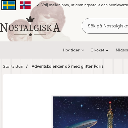
Välj mellan brev, utlämningsställe och hemlevera
Svenska sidan
Norska sidan
Sök
Startsidan för Nostalgiska
Högtider
I köket
Mids
Startsidan
Adventskalender a3 med glitter Paris
Hoppa
över
Bilder