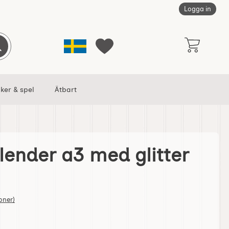
Logga in
Sverige
Genomför sökning
Mina favoriter
ker & spel
Ätbart
lender a3 med glitter
litter Paris som favorit
tjärnor av 5
oner)
dventskalender a3 med glitter Paris