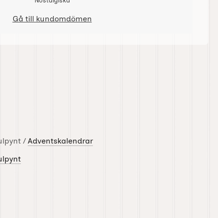
Nostalgiska
Gå till kundomdömen
ulpynt /
Adventskalendrar
ulpynt