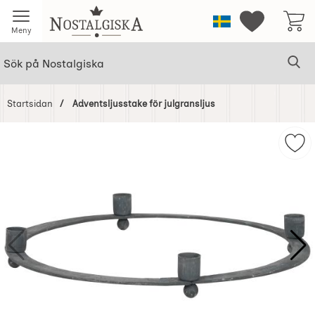
Startsidan för Nostalgiska
Sverige
Mina favorit
Meny
Sök
Ge
Sök på Nostalgiska
Startsidan
Adventsljusstake för julgransljus
Hoppa
över
Mark
Bilder