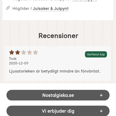
Högtider /
Julsaker & Julpynt
Recensioner
Betyg: 2 Stjärnor av 5
Verifierat köp
Recension av:
, 2020-12-09
, 2020-12-09
Truls
2020-12-09
Ljusstorleken är betydligt mindre än förväntat.
Sidfot Blandad info och länkar
Nostalgiska.se
Vi erbjuder dig