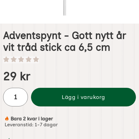
Adventspynt - Gott nytt år
vit tråd stick ca 6,5 cm
Handla denna produkt Adventspynt - Gott nytt år vit tråd 
pris
29 kr
antal
Lägg i varukorg
Bara 2 kvar i lager
Tillgänglighet:
Leveranstid:
1-7 dagar