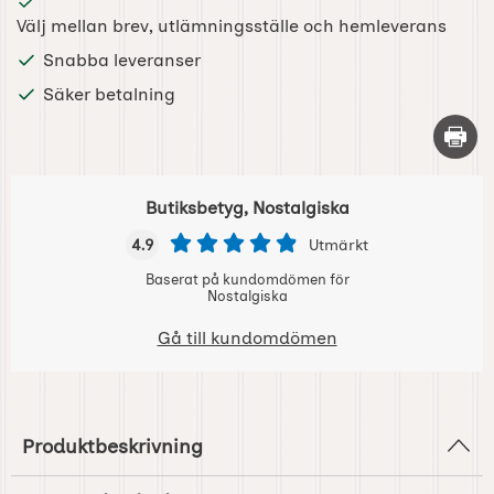
Välj mellan brev, utlämningsställe och hemleverans
Snabba leveranser
Säker betalning
Skriv 
Butiksbetyg, Nostalgiska
4.9
Utmärkt
Baserat på kundomdömen för
Nostalgiska
Gå till kundomdömen
Produktbeskrivning