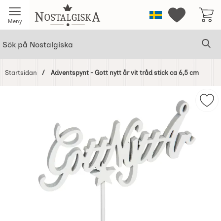
Startsidan för Nostalgiska
Sverige
Mina favorit
Meny
Sök
Ge
Sök på Nostalgiska
Startsidan
Adventspynt - Gott nytt år vit tråd stick ca 6,5 cm
Hoppa
över
Mark
Bilder