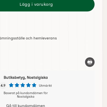
Lägg i varukorg
tlämningsställe och hemleverans
Skriv ut d
Butiksbetyg, Nostalgiska
4.9
Utmärkt
Baserat på kundomdömen för
Nostalgiska
Gå till kundomdömen