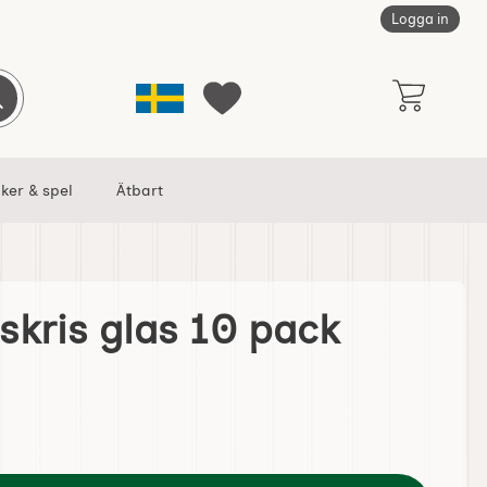
Logga in
Sverige
Genomför sökning
Mina favoriter
ker & spel
Ätbart
skris glas 10 pack
ack som favorit
g för påskris glas 10 pack