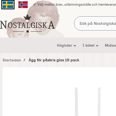
Välj mellan brev, utlämningsställe och hemlevera
Svenska sidan
Norska sidan
Sök
Startsidan för Nostalgiska
Högtider
I köket
Mids
Startsidan
Ägg för påskris glas 10 pack
Hoppa
över
Bilder