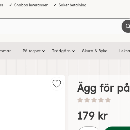
ns
Snabba leveranser
Säker betalning
Sök på Nostalgiska
ommar
På torpet
Trädgårn
Skura & Byka
Leksa
Ägg för på
Markera Ägg för påskris glas 10 p
Betyg: 0 stjärnor av 5
Handla denna produkt Äg
pris
179 kr
antal