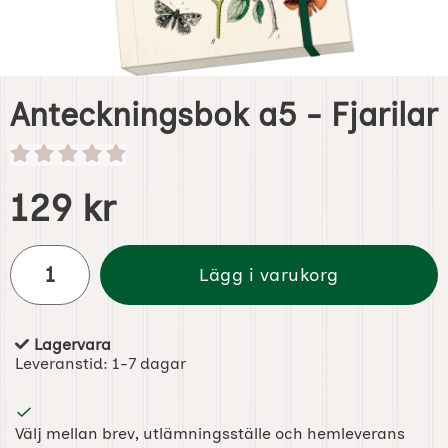
Anteckningsbok a5 - Fjarilar
Handla denna produkt Anteckningsbok a5 - Fjarilar
pris
129 kr
antal
Lägg i varukorg
Lagervara
Tillgänglighet:
Leveranstid:
1-7 dagar
Välj mellan brev, utlämningsställe och hemleverans