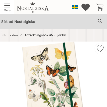
Startsidan för Nostalgiska
Sverige
Mina favorit
Meny
Sök
Ge
Sök på Nostalgiska
Startsidan
Anteckningsbok a5 - Fjarilar
Hoppa
över
Mar
Bilder