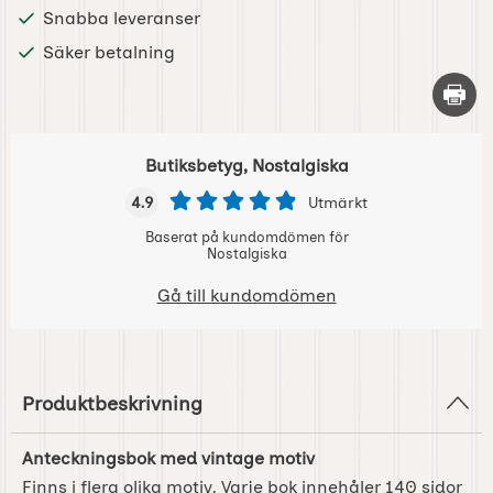
Snabba leveranser
Säker betalning
Skriv 
Butiksbetyg, Nostalgiska
4.9
Utmärkt
Baserat på kundomdömen för
Nostalgiska
Gå till kundomdömen
Produktbeskrivning
Anteckningsbok med vintage motiv
Finns i flera olika motiv. Varje bok innehåler 140 sidor