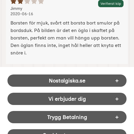
Betyg: 2 Stjärnor av 5
Verifierat köp
Recension av:
, 2020-06-16
, 2020-06-16
Jimmy
2020-06-16
Borsten för mjuk, svårt att borsta bort smulor på
bordsduk. På bilden är det en ögla i skaftet på
borsten, perfekt om man vill hänga upp borsten.
Den öglan finns inte, inget hål heller att knyta ett
snöre i.
Sidfot Blandad info och länkar
Nostalgiska.se
Vi erbjuder dig
Trygg Betalning