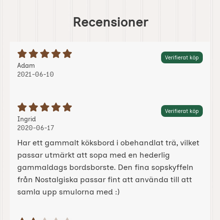
Recensioner
Betyg: 5 Stjärnor av 5
Verifierat köp
Recension av:
, 2021-06-10
, 2021-06-10
Adam
2021-06-10
Betyg: 5 Stjärnor av 5
Verifierat köp
Recension av:
, 2020-06-17
, 2020-06-17
Ingrid
2020-06-17
Har ett gammalt köksbord i obehandlat trä, vilket
passar utmärkt att sopa med en hederlig
gammaldags bordsborste. Den fina sopskyffeln
från Nostalgiska passar fint att använda till att
samla upp smulorna med :)