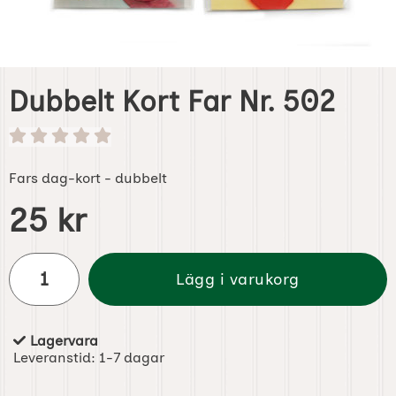
Dubbelt Kort Far Nr. 502
Fars dag-kort - dubbelt
Handla denna produkt Dubbelt Kort Far Nr. 502
pris
25 kr
antal
Lägg i varukorg
Lagervara
Tillgänglighet:
Leveranstid:
1-7 dagar