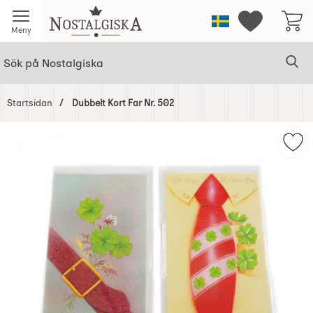
Startsidan för Nostalgiska
Sverige
Mina favorit
Meny
Sök
Ge
Sök på Nostalgiska
Startsidan
Dubbelt Kort Far Nr. 502
Hoppa
över
Mar
Bilder