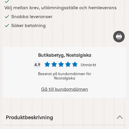
Välj mellan brev, utlämningsställe och hemleverans
Snabba leveranser
Säker betalning
Skriv 
Butiksbetyg, Nostalgiska
4.9
Utmärkt
Baserat på kundomdömen för
Nostalgiska
Gå till kundomdömen
Produktbeskrivning