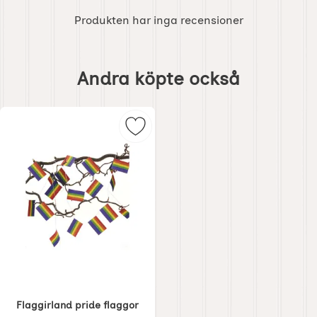
Produkten har inga recensioner
Hoppa
över
Andra köpte också
andra
köpte
också
Markera flaggirland pride flaggor 
Flaggirland pride flaggor