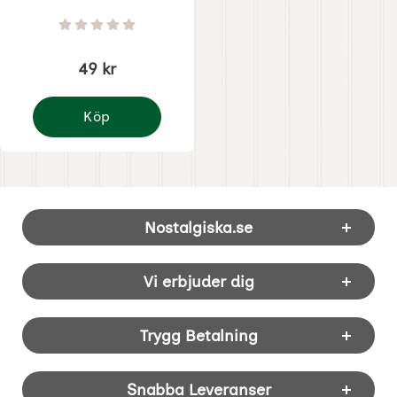
Art. nr 8967
Betyg: 0 Stjärnor av 5
49 kr
Köp
Flaggirland pride flaggor
Sidfot Blandad info och länkar
Nostalgiska.se
Vi erbjuder dig
Trygg Betalning
Snabba Leveranser