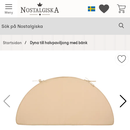
Startsidan för Nostalgiska
Sverige
Mina favorit
Meny
Sök
Ge
Sök på Nostalgiska
Startsidan
Dyna till halvpaviljong med bänk
Hoppa
över
Mar
Bilder