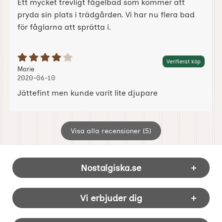
Ett mycket trevligt fågelbad som kommer att
pryda sin plats i trädgården. Vi har nu flera bad
för fåglarna att sprätta i.
Betyg: 4 Stjärnor av 5
Verifierat köp
Recension av:
, 2020-06-10
, 2020-06-10
Marie
2020-06-10
Jättefint men kunde varit lite djupare
Visa alla recensioner (5)
Sidfot Blandad info och länkar
Nostalgiska.se
Vi erbjuder dig