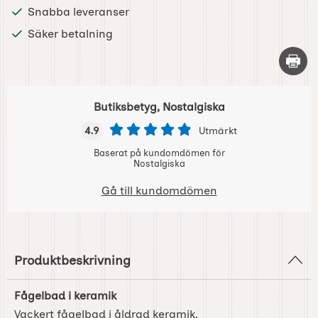
Snabba leveranser
Säker betalning
Skriv 
Butiksbetyg, Nostalgiska
4.9
Utmärkt
Baserat på kundomdömen för
Nostalgiska
Gå till kundomdömen
Produktbeskrivning
Fågelbad i keramik
Vackert fågelbad i åldrad keramik.