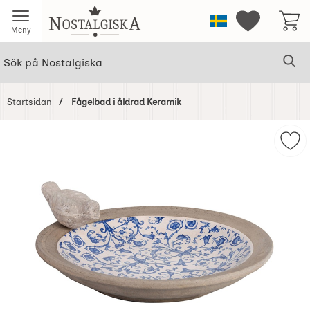
Startsidan för Nostalgiska
Sverige
Mina favorit
Meny
Sök
Ge
Sök på Nostalgiska
Startsidan
Fågelbad i åldrad Keramik
Hoppa
över
Mar
Bilder