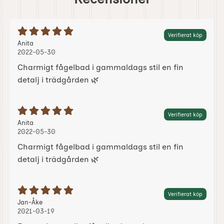
Betyg: 5 Stjärnor av 5
Verifierat köp
Recension av:
, 2022-05-30
, 2022-05-30
Anita
2022-05-30
Charmigt fågelbad i gammaldags stil en fin
detalj i trädgården 🌿
Betyg: 5 Stjärnor av 5
Verifierat köp
Recension av:
, 2022-05-30
, 2022-05-30
Anita
2022-05-30
Charmigt fågelbad i gammaldags stil en fin
detalj i trädgården 🌿
Betyg: 5 Stjärnor av 5
Verifierat köp
Recension av:
, 2021-03-19
, 2021-03-19
Jan-Åke
2021-03-19