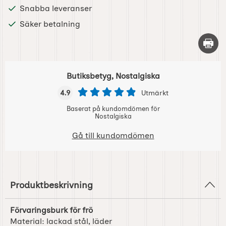
Snabba leveranser
Säker betalning
Skriv 
Butiksbetyg, Nostalgiska
4.9
Utmärkt
Baserat på kundomdömen för
Nostalgiska
Gå till kundomdömen
Produktbeskrivning
Förvaringsburk för frö
Material: lackad stål, läder