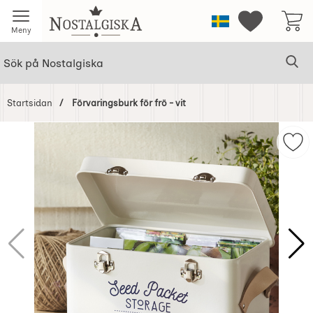
Startsidan för Nostalgiska
Sverige
Mina favorit
Meny
Sök
Ge
Sök på Nostalgiska
Startsidan
Förvaringsburk för frö - vit
Hoppa
över
Mark
Bilder