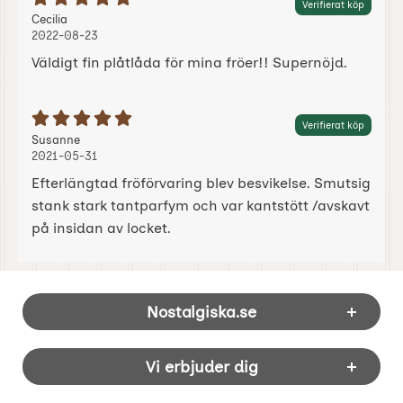
Betyg: 5 Stjärnor av 5
Verifierat köp
Recension av:
, 2022-08-23
, 2022-08-23
Cecilia
2022-08-23
Väldigt fin plåtlåda för mina fröer!! Supernöjd.
Betyg: 5 Stjärnor av 5
Verifierat köp
Recension av:
, 2021-05-31
, 2021-05-31
Susanne
2021-05-31
Efterlängtad fröförvaring blev besvikelse. Smutsig
stank stark tantparfym och var kantstött /avskavt
på insidan av locket.
Sidfot Blandad info och länkar
Nostalgiska.se
Vi erbjuder dig