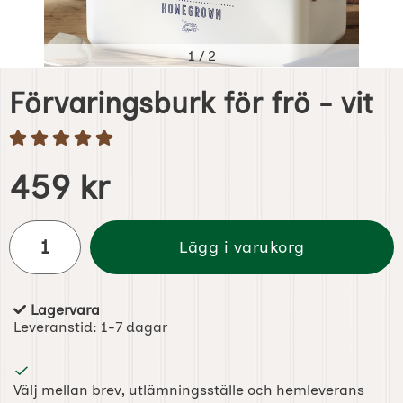
1
/
2
Förvaringsburk för frö - vit
Handla denna produkt Förvaringsburk för frö - vit
pris
459 kr
antal
Lägg i varukorg
Lagervara
Tillgänglighet:
Leveranstid:
1-7 dagar
Välj mellan brev, utlämningsställe och hemleverans