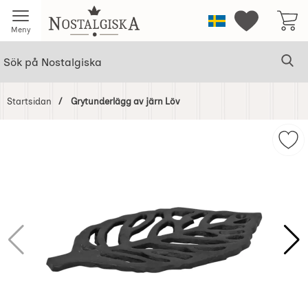
Startsidan för Nostalgiska
Sverige
Mina favorit
Meny
Sök
Ge
Sök på Nostalgiska
Startsidan
Grytunderlägg av järn Löv
Hoppa
över
Mar
Bilder