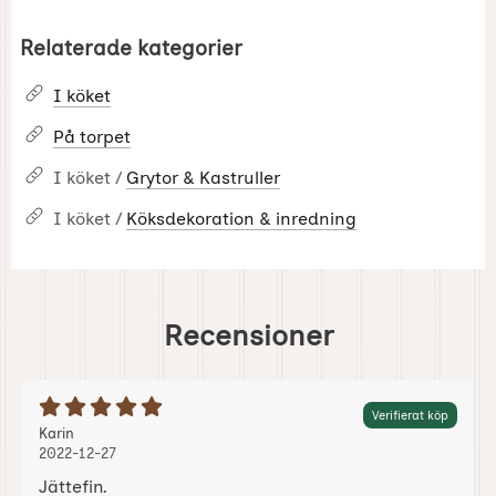
Relaterade kategorier
I köket
På torpet
I köket /
Grytor & Kastruller
I köket /
Köksdekoration & inredning
Recensioner
Betyg: 5 Stjärnor av 5
Verifierat köp
Recension av:
, 2022-12-27
, 2022-12-27
Karin
2022-12-27
Jättefin.