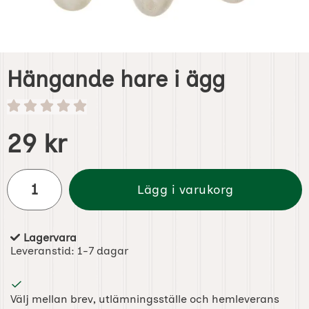
Hängande hare i ägg
Handla denna produkt Hängande hare i ägg
pris
29 kr
antal
Lägg i varukorg
Lagervara
Tillgänglighet:
Leveranstid:
1-7 dagar
Välj mellan brev, utlämningsställe och hemleverans