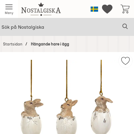
Startsidan för Nostalgiska
Sverige
Mina favorit
Meny
Sök
Ge
Sök på Nostalgiska
Startsidan
Hängande hare i ägg
Hoppa
över
Mar
Bilder