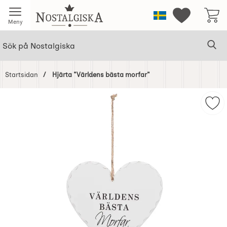
Startsidan för Nostalgiska
Sverige
Mina favorit
Meny
Sök
Ge
Sök på Nostalgiska
Startsidan
Hjärta "Världens bästa morfar"
Hoppa
över
Mar
Bilder