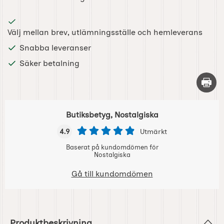
Välj mellan brev, utlämningsställe och hemleverans
Snabba leveranser
Säker betalning
Skriv 
Butiksbetyg, Nostalgiska
4.9
Utmärkt
Baserat på kundomdömen för
Nostalgiska
Gå till kundomdömen
Produktbeskrivning