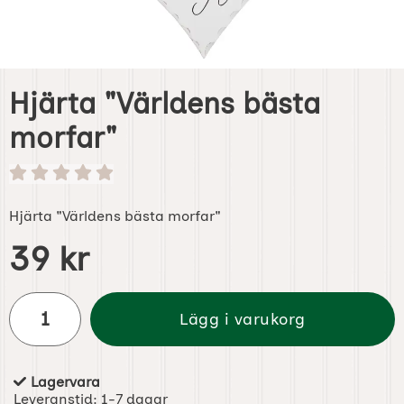
Hjärta "Världens bästa
morfar"
Hjärta "Världens bästa morfar"
Handla denna produkt Hjärta "Världens bästa morfar"
pris
39 kr
antal
Lägg i varukorg
Lagervara
Tillgänglighet:
Leveranstid:
1-7 dagar