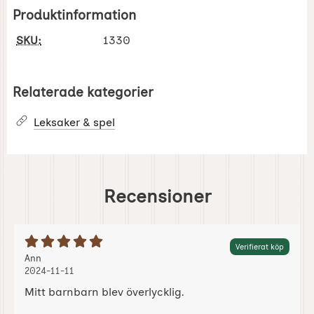
Produktinformation
SKU:
1330
Relaterade kategorier
Leksaker & spel
Recensioner
Betyg: 5 Stjärnor av 5
Verifierat köp
Recension av:
, 2024-11-11
, 2024-11-11
Ann
2024-11-11
Mitt barnbarn blev överlycklig.