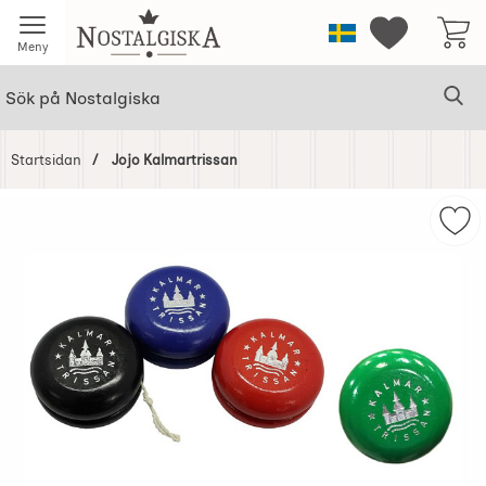
Startsidan för Nostalgiska
Sverige
Mina favorit
Meny
Sök
Ge
Sök på Nostalgiska
Startsidan
Jojo Kalmartrissan
Hoppa
över
Mar
Bilder