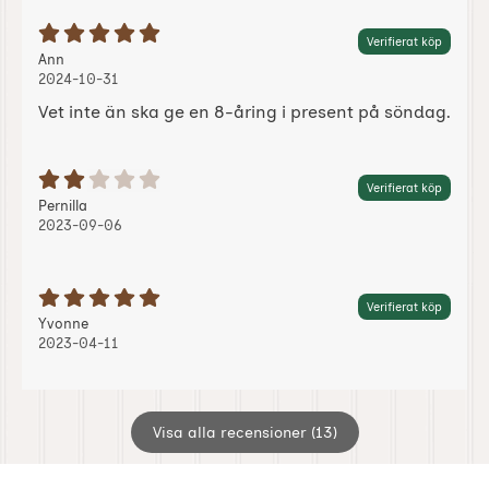
Betyg: 5 Stjärnor av 5
Verifierat köp
Recension av:
, 2024-10-31
, 2024-10-31
Ann
2024-10-31
Vet inte än ska ge en 8-åring i present på söndag.
Betyg: 2 Stjärnor av 5
Verifierat köp
Recension av:
, 2023-09-06
, 2023-09-06
Pernilla
2023-09-06
Betyg: 5 Stjärnor av 5
Verifierat köp
Recension av:
, 2023-04-11
, 2023-04-11
Yvonne
2023-04-11
Visa alla recensioner (13)