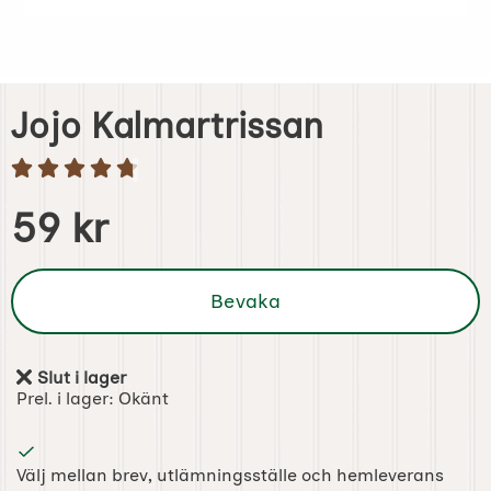
Jojo Kalmartrissan
Handla denna produkt Jojo Kalmartrissan
pris
59 kr
Bevaka
Slut i lager
Tillgänglighet:
Prel. i lager:
Okänt
Välj mellan brev, utlämningsställe och hemleverans