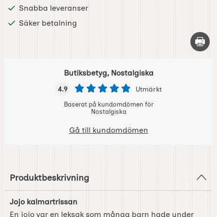
Snabba leveranser
Säker betalning
Skriv 
Butiksbetyg, Nostalgiska
4.9
Utmärkt
Baserat på kundomdömen för
Nostalgiska
Gå till kundomdömen
Produktbeskrivning
Jojo kalmartrissan
En jojo var en leksak som många barn hade under