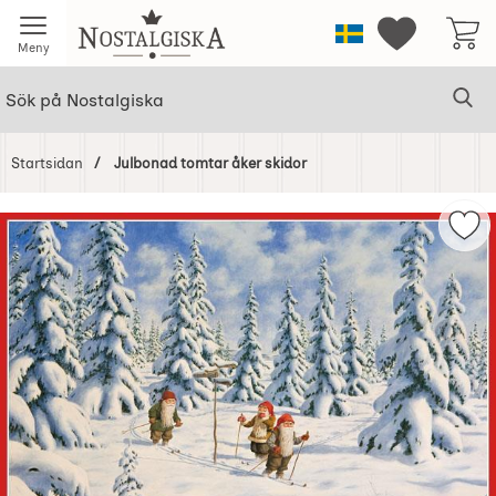
Startsidan för Nostalgiska
Sverige
Mina favorit
Meny
Sök
Ge
Sök på Nostalgiska
Startsidan
Julbonad tomtar åker skidor
Hoppa
över
Mar
Bilder