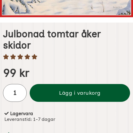
Julbonad tomtar åker
skidor
Handla denna produkt Julbonad tomtar åker skidor
pris
99 kr
antal
Lägg i varukorg
Lagervara
Tillgänglighet:
Leveranstid:
1-7 dagar