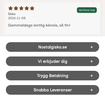
Betyg: 5 Stjärnor av 5
Verifierat köp
Recension av:
, 2024-11-08
, 2024-11-08
Ebba
2024-11-08
Gammaldags lantlig känsla, så fin!
Sidfot Blandad info och länkar
Nostalgiska.se
Vi erbjuder dig
Trygg Betalning
Snabba Leveranser