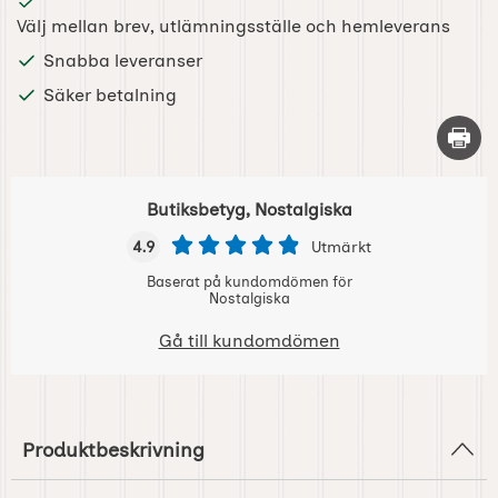
Välj mellan brev, utlämningsställe och hemleverans
Snabba leveranser
Säker betalning
Skriv 
Butiksbetyg, Nostalgiska
4.9
Utmärkt
Baserat på kundomdömen för
Nostalgiska
Gå till kundomdömen
Produktbeskrivning